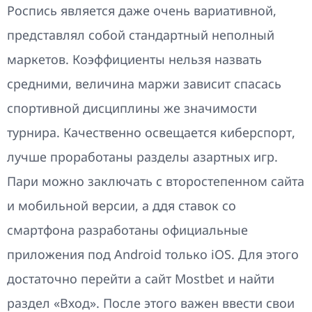
Роспись является даже очень вариативной,
представлял собой стандартный неполный
маркетов. Коэффициенты нельзя назвать
средними, величина маржи зависит спасась
спортивной дисциплины же значимости
турнира. Качественно освещается киберспорт,
лучше проработаны разделы азартных игр.
Пари можно заключать с второстепенном сайта
и мобильной версии, а ддя ставок со
смартфона разработаны официальные
приложения под Android только iOS. Для этого
достаточно перейти а сайт Mostbet и найти
раздел «Вход». После этого важен ввести свои