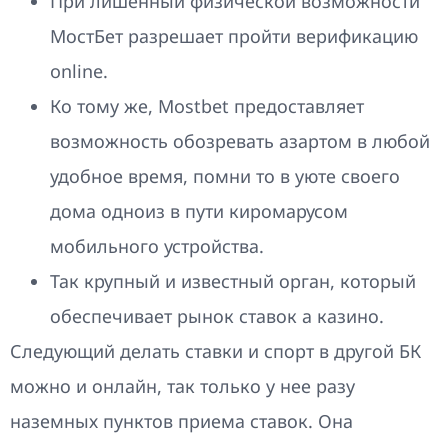
При лишенный физической возможности
МостБет разрешает пройти верификацию
online.
Ко тому же, Mostbet предоставляет
возможность обозревать азартом в любой
удобное время, помни то в уюте своего
дома одноиз в пути киромарусом
мобильного устройства.
Так крупный и известный орган, который
обеспечивает рынок ставок а казино.
Следующий делать ставки и спорт в другой БК
можно и онлайн, так только у нее разу
наземных пунктов приема ставок. Она