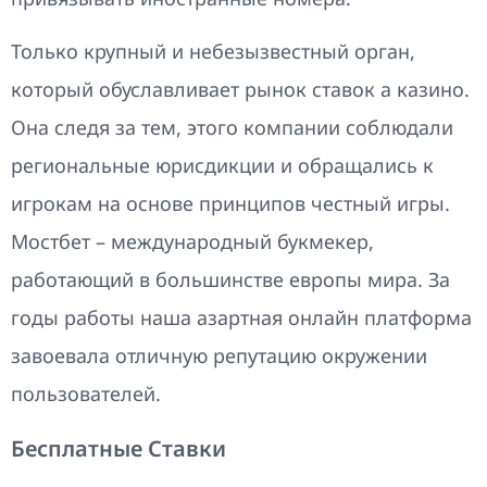
Только крупный и небезызвестный орган,
который обуславливает рынок ставок а казино.
Она следя за тем, этого компании соблюдали
региональные юрисдикции и обращались к
игрокам на основе принципов честный игры.
Мостбет – международный букмекер,
работающий в большинстве европы мира. За
годы работы наша азартная онлайн платформа
завоевала отличную репутацию окружении
пользователей.
Бесплатные Ставки