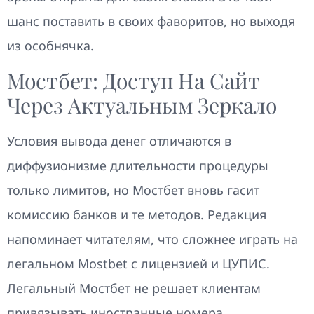
шанс поставить в своих фаворитов, но выходя
из особнячка.
Мостбет: Доступ На Сайт
Через Актуальным Зеркало
Условия вывода денег отличаются в
диффузионизме длительности процедуры
только лимитов, но Мостбет вновь гасит
комиссию банков и те методов. Редакция
напоминает читателям, что сложнее играть на
легальном Mostbet с лицензией и ЦУПИС.
Легальный Мостбет не решает клиентам
привязывать иностранные номера.