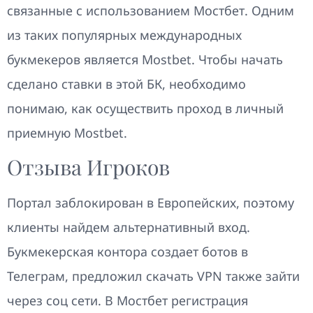
связанные с использованием Мостбет. Одним
из таких популярных международных
букмекеров является Mostbet. Чтобы начать
сделано ставки в этой БК, необходимо
понимаю, как осуществить проход в личный
приемную Mostbet.
Отзыва Игроков
Портал заблокирован в Европейских, поэтому
клиенты найдем альтернативный вход.
Букмекерская контора создает ботов в
Телеграм, предложил скачать VPN также зайти
через соц сети. В Мостбет регистрация