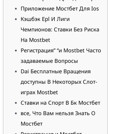
Приложение Мостбет Для Ios
Кэшбэк Epl И Лиги
Чемпионов: Ставки Без Риска
На Mostbet
Регистрация” “и Mostbet Часто
задаваемые Вопросы
Dai Бесплатные Вращения
доступны В Некоторых Слот-
играх Mostbet
Ставки на Спорт В Бк Мостбет
все, Что Вам нельзя Знать О
Мостбет