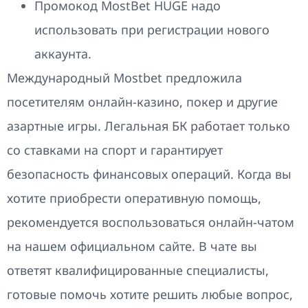
Промокод MostBet HUGE надо
использовать при регистрации нового
аккаунта.
Международный Mostbet предложила
посетителям онлайн-казино, покер и другие
азартные игры. Легальная БК работает только
со ставками на спорт и гарантирует
безопасность финансовых операций. Когда вы
хотите приобрести оперативную помощь,
рекомендуется воспользоваться онлайн-чатом
на нашем официальном сайте. В чате вы
ответят квалифицированные специалисты,
готовые помочь хотите решить любые вопрос,