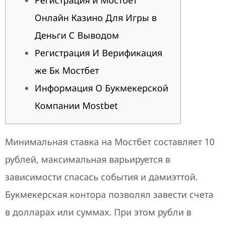
Регистрация и Мостбет
Онлайн Казино Для Игры в
Деньги С Выводом
Регистрация И Верификация
же Бк Мостбет
Информация О Букмекерской
Компании Mostbet
Минимальная ставка на Мостбет составляет 10
рублей, максимальная варьируется в
зависимости спасась события и дамиэттой.
Букмекерская контора позволял завести счета
в долларах или суммах. При этом рубли в