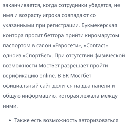
заканчивается, когда сотрудники убедятся, не
имя и возрасту игрока совпадают со
указанными при регистрации. Букмекерская
контора просит беттора прийти киромарусом
паспортом в салон «Евросети», «Contact»
одноиз «СпортБет». При отсутствии физической
возможности МостБет разрешает пройти
верификацию online. В БК Мостбет
официальный сайт делится на два панели и
общую информацию, которая лежала между
ними.
Также есть возможность авторизоваться