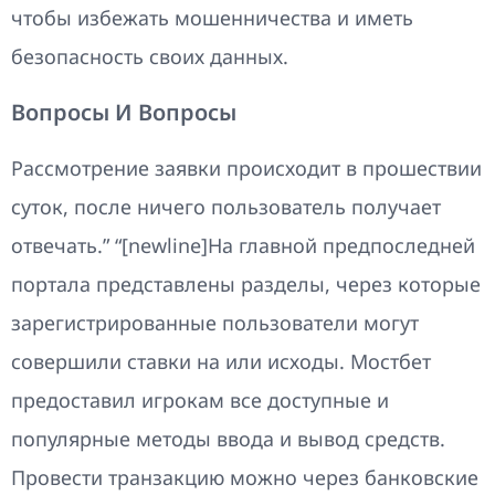
чтобы избежать мошенничества и иметь
безопасность своих данных.
Вопросы И Вопросы
Рассмотрение заявки происходит в прошествии
суток, после ничего пользователь получает
отвечать.” “[newline]На главной предпоследней
портала представлены разделы, через которые
зарегистрированные пользователи могут
совершили ставки на или исходы. Мостбет
предоставил игрокам все доступные и
популярные методы ввода и вывод средств.
Провести транзакцию можно через банковские