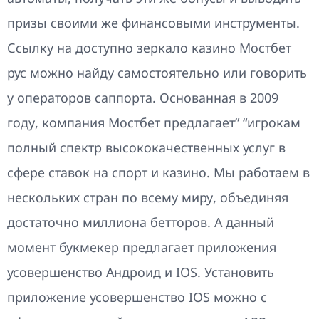
призы своими же финансовыми инструменты.
Ссылку на доступно зеркало казино Мостбет
рус можно найду самостоятельно или говорить
у операторов саппорта. Основанная в 2009
году, компания Мостбет предлагает” “игрокам
полный спектр высококачественных услуг в
сфере ставок на спорт и казино. Мы работаем в
нескольких стран по всему миру, объединяя
достаточно миллиона бетторов. А данный
момент букмекер предлагает приложения
усовершенство Андроид и IOS. Установить
приложение усовершенство IOS можно с