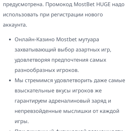
предусмотрена. Промокод MostBet HUGE надо
использовать при регистрации нового
аккаунта.
Онлайн-Казино Mostbet мутуара
захватывающий выбор азартных игр,
удовлетворяя предпочтения самых
разнообразных игроков.
Мы стремимся удовлетворить даже самые
взыскательные вкусы игроков же
гарантируем адреналиновый заряд и
непревзойденные мыслишки от каждой
игры.