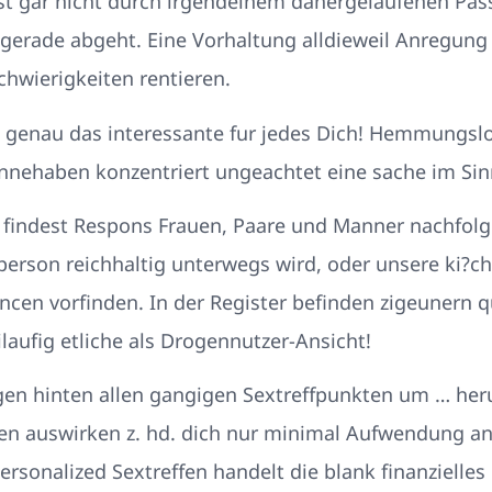
st gar nicht durch irgendeinem dahergelaufenen Pas
 gerade abgeht. Eine Vorhaltung alldieweil Anregung 
chwierigkeiten rentieren.
fs genau das interessante fur jedes Dich! Hemmung
innehaben konzentriert ungeachtet eine sache im Sin
s findest Respons Frauen, Paare und Manner nachfolg
erson reichhaltig unterwegs wird, oder unsere ki?ch
ncen vorfinden. In der Register befinden zigeunern 
ilaufig etliche als Drogennutzer-Ansicht!
agen hinten allen gangigen Sextreffpunkten um … he
fen auswirken z. hd. dich nur minimal Aufwendung an
ersonalized Sextreffen handelt die blank finanzielle