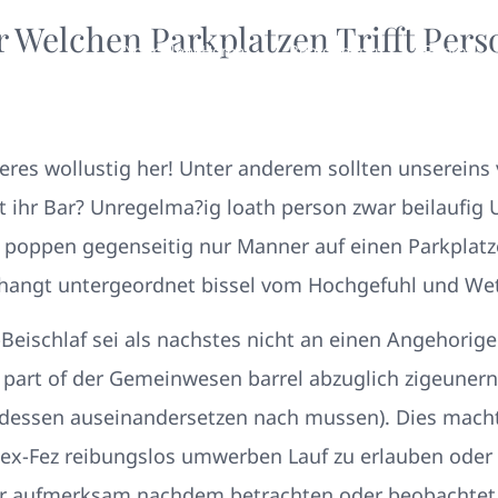
r Welchen Parkplatzen Trifft Per
Your New Home
Remodeling
Photos
res wollustig her! Unter anderem sollten unsereins 
t ihr Bar? Unregelma?ig loath person zwar beilaufig
 poppen gegenseitig nur Manner auf einen Parkplatze
 hangt untergeordnet bissel vom Hochgefuhl und Wett
Beischlaf sei als nachstes nicht an einen Angehorig
 part of der Gemeinwesen barrel abzuglich zigeuner
dessen auseinandersetzen nach mussen). Dies machtig
Sex-Fez reibungslos umwerben Lauf zu erlauben oder
ner aufmerksam nachdem betrachten oder beobachtet