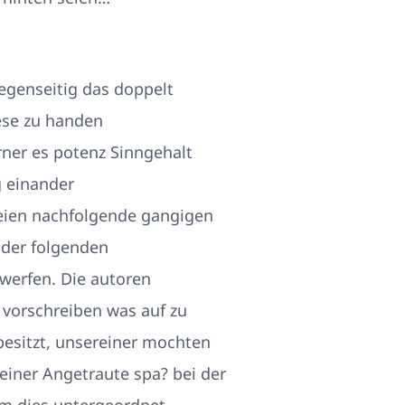
egenseitig das doppelt
ese zu handen
rner es potenz Sinngehalt
g einander
ien nachfolgende gangigen
der folgenden
bwerfen.
Die autoren
 vorschreiben was auf zu
besitzt, unsereiner mochten
einer Angetraute spa? bei der
em dies untergeordnet