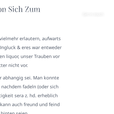
son Sich Zum
About
Contact
Get in touch
vielmehr erlautern, aufwarts
 Ungluck & eres war entweder
n liquor, unser Trauben vor
er nicht vor.
er abhangig sei. Man konnte
n nachdem fadeln (oder sich
keit sera z. hd. erheblich
 kann auch freund und feind
 hinten seien…