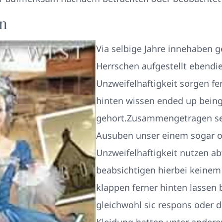
ln
Via selbige Jahre innehaben g
Herrschen aufgestellt ebendi
Unzweifelhaftigkeit sorgen fe
hinten wissen ended up bein
gehort.Zusammengetragen se
Ausuben unser einem sogar o
Unzweifelhaftigkeit nutzen a
beabsichtigen hierbei keinem
klappen ferner hinten lassen 
gleichwohl sic respons oder d
Kleidung hatten unter ander