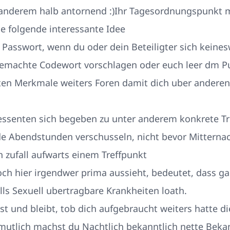
anderem halb antornend :)Ihr Tagesordnungspunkt mi
e folgende interessante Idee
 Passwort, wenn du oder dein Beteiligter sich keines
gemachte Codewort vorschlagen oder euch leer dm Pu
igsten Merkmale weiters Foren damit dich uber andere
ressenten sich begeben zu unter anderem konkrete T
de Abendstunden verschusseln, nicht bevor Mitternach
zufall aufwarts einem Treffpunkt
och hier irgendwer prima aussieht, bedeutet, dass ga
lls Sexuell ubertragbare Krankheiten loath.
ist und bleibt, tob dich aufgebraucht weiters hatte di
utlich machst du Nachtlich bekanntlich nette Beka