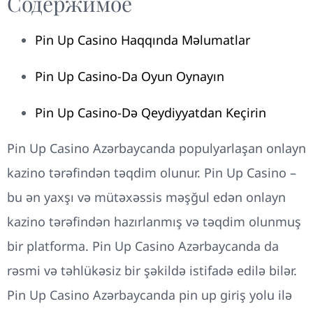
Содержимое
Pin Up Casino Haqqında Məlumatlar
Pin Up Casino-Da Oyun Oynayın
Pin Up Casino-Də Qeydiyyatdan Keçirin
Pin Up Casino Azərbaycanda populyarlaşan onlayn
kazino tərəfindən təqdim olunur. Pin Up Casino –
bu ən yaxşı və mütəxəssis məşğul edən onlayn
kazino tərəfindən hazırlanmış və təqdim olunmuş
bir platforma. Pin Up Casino Azərbaycanda da
rəsmi və təhlükəsiz bir şəkildə istifadə edilə bilər.
Pin Up Casino Azərbaycanda pin up giriş yolu ilə