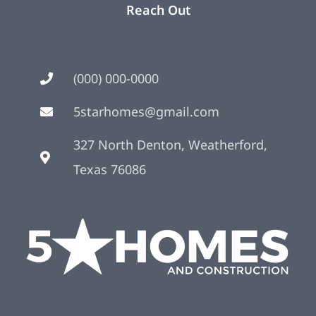
Reach Out
(000) 000-0000
5starhomes@gmail.com
327 North Denton, Weatherford,
Texas 76086