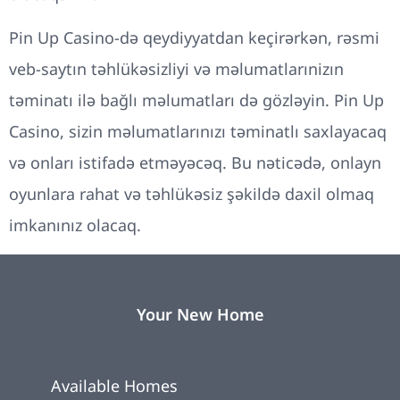
Pin Up Casino-də qeydiyyatdan keçirərkən, rəsmi
veb-saytın təhlükəsizliyi və məlumatlarınizın
təminatı ilə bağlı məlumatları də gözləyin. Pin Up
Casino, sizin məlumatlarınızı təminatlı saxlayacaq
və onları istifadə etməyəcəq. Bu nəticədə, onlayn
oyunlara rahat və təhlükəsiz şəkildə daxil olmaq
imkanınız olacaq.
Your New Home
Available Homes