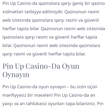
Pin Up Casino-da qazinolara qarşı geniş bir qazino
xidmətləri tərbiyyə edilmişdir. Qazinonun rəsmi
web sitesində qazinolara qarşı rəsmi və güvenli
hərflər tapıla bilər. Qazinonun rəsmi web sitesində
qazinolara qarşı rəsmi və güvenli hərflər tapıla
bilər. Qazinonun rəsmi web sitesində qazinolara
qarşı rəsmi və güvenli hərflər tapıla bilər.
Pin Up Casino-Da Oyun
Oynayın
Pin Up Casino-da oyun oynayın – bu sizin üçün
mənfiyyəsiz bir məselen! Pin Up Casino-da ən
yaxşı və ən təhlükəsiz oyunları tapa bilərsiniz. Pin