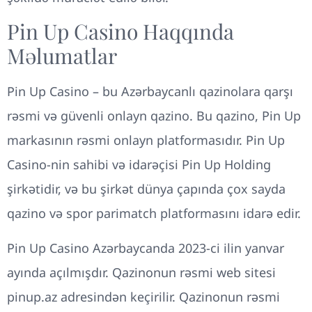
Pin Up Casino Haqqında
Məlumatlar
Pin Up Casino – bu Azərbaycanlı qazinolara qarşı
rəsmi və güvenli onlayn qazino. Bu qazino, Pin Up
markasının rəsmi onlayn platformasıdır. Pin Up
Casino-nin sahibi və idarəçisi Pin Up Holding
şirkətidir, və bu şirkət dünya çapında çox sayda
qazino və spor parimatch platformasını idarə edir.
Pin Up Casino Azərbaycanda 2023-ci ilin yanvar
ayında açılmışdır. Qazinonun rəsmi web sitesi
pinup.az adresindən keçirilir. Qazinonun rəsmi