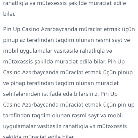
rahatlıqla və mütəxəssis şəkildə müraciət edilə
bilər.
Pin Up Casino Azərbaycanda müraciət etmək üçün
pinup az tərəfindən təqdim olunan rəsmi sayt və
mobil uygulamalar vasitəsilə rahatlıqla və
mütəxəssis şəkildə müraciət edilə bilər. Pin Up
Casino Azərbaycanda müraciət etmək üçün pinup
və pinap tərəfindən təqdim olunan müraciət
səhifələrindən istifadə edə bilərsiniz. Pin Up
Casino Azərbaycanda müraciət etmək üçün pin-up
tərəfindən təqdim olunan rəsmi sayt və mobil
uygulamalar vasitəsilə rahatlıqla və mütəxəssis
şəkildə müraciət edilə bilər.