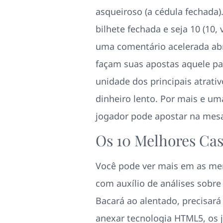
asqueiroso (a cédula fechada)
bilhete fechada e seja 10 (10,
uma comentário acelerada abr
façam suas apostas aquele par
unidade dos principais atrat
dinheiro lento. Por mais e um
jogador pode apostar na mes
Os 10 Melhores Ca
Você pode ver mais em as men
com auxílio de análises sobre
Bacará ao alentado, precisar
anexar tecnologia HTML5, os 