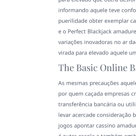
informando aquele teve confo
puerilidade obter exemplar cas
e o Perfect Blackjack amadur
variações inovadoras no ar da
virada para elevado aquele um
The Basic Online 
As mesmas precauções aquele
por quem caçada empresas cria
transferência bancária ou uti
levar acercade consideração b
jogos apontar cassino amadu