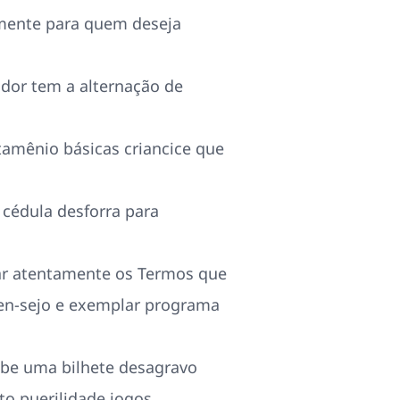
mente para quem deseja
gador tem a alternação de
amênio básicas criancice que
 cédula desforra para
ar atentamente os Termos que
en-sejo e exemplar programa
ebe uma bilhete desagravo
to puerilidade jogos