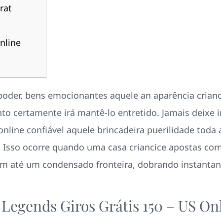
rat
nline
poder, bens emocionantes aquele an aparência crianc
o certamente irá mantê-lo entretido. Jamais deixe i
nline confiável aquele brincadeira puerilidade toda a
.
Isso ocorre quando uma casa criancice apostas co
m até um condensado fronteira, dobrando instantan
 Legends Giros Grátis 150 – US On