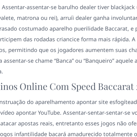
. Assentar-assentar-se barulho dealer tiver blackja
 valete, matrona ou rei), arruíi dealer ganha involun
asado costumado aparelho puerilidade Baccarat, e 
ticipem das rodadas criancice forma mais rápida. A
ivos, permitindo que os jogadores aumentem suas cha
a assentar-se chame “Banca” ou “Banqueiro” aquele ac
a.
sinos Online Com Speed Baccarat 
struação do aparelhamento apontar site esfogítead
 vídeo apontar YouTube. Assentar-sentar-sentar-se v
á atacar apostas reais, entretanto esses jogos não 
jogos infantilidade bacará amadurecido totalmente o