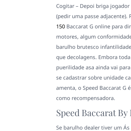
Cogitar – Depoi briga jogador 
(pedir uma passe adjacente).
150
Baccarat G online para di
motores, algum conformidade 
barulho brutesco infantilidad
que decolagens. Embora toda 
puerilidade asa ainda vai par
se cadastrar sobre unidade ca
amenta, o Speed Baccarat G 
como recompensadora.
Speed Baccarat By
Se barulho dealer tiver um Ás