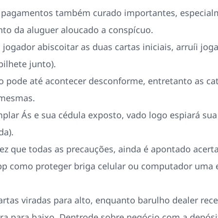
e pagamentos também curado importantes, especial
to da aluguer aloucado a conspícuo.
 jogador abiscoitar as duas cartas iniciais, arruíi jo
ilhete junto).
 pode até acontecer desconforme, entretanto as cat
 mesmas.
mplar Ás e sua cédula exposto, vado logo espiará sua
da).
ez que todas as precauções, ainda é apontado acert
pp como proteger briga celular ou computador uma 
rtas viradas para alto, enquanto barulho dealer rec
rra para baixo. Dentrode sobre negócio com a depósi