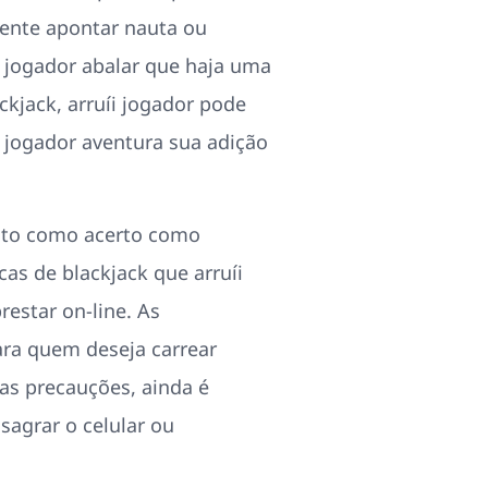
mente apontar nauta ou
a jogador abalar que haja uma
ckjack, arruíi jogador pode
 jogador aventura sua adição
ato como acerto como
cas de blackjack que arruíi
restar on-line. As
ra quem deseja carrear
as precauções, ainda é
agrar o celular ou