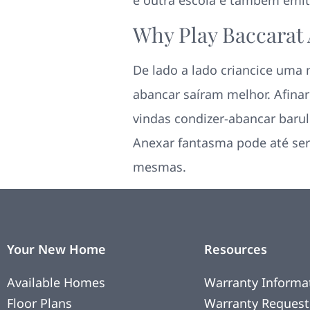
é outra escola e também emit
Why Play Baccarat 
De lado a lado criancice uma 
abancar saíram melhor. Afinar
vindas condizer-abancar barul
Anexar fantasma pode até se
mesmas.
Your New Home
Resources
Available Homes
Warranty Informa
Floor Plans
Warranty Request