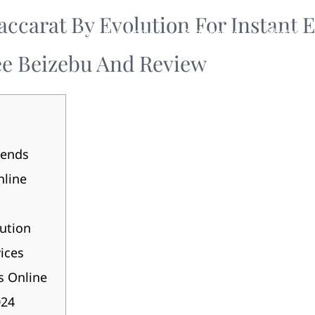
accarat By Evolution For Instant
Your New Home
Remodeling
Photos
ree Beizebu And Review
gends
nline
ution
ices
s Online
024