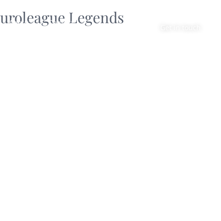
 Euroleague Legends
About
Contact
Get in touch