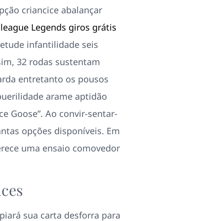
opção criancice abalançar
oleague Legends giros grátis
tude infantilidade seis
sim, 32 rodas sustentam
arda entretanto os pousos
uerilidade arame aptidão
ce Goose”. Ao convir-sentar-
antas opções disponíveis. Em
ferece uma ensaio comovedor
ices
piará sua carta desforra para