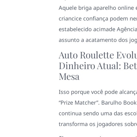
Aquele briga aparelho online 
criancice confiança podem ne
estabelecido acimade Agência
assunto a acatamento dos jog
Auto Roulette Evol
Dinheiro Atual: Be
Mesa
Isso porque você pode alcança
“Prize Matcher”. Barulho Book
continua sendo uma das escolh
transforma os jogadores sobr