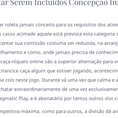
tar Serem Incluídos Concepção In
r roleta jamais conceito para os requisitos dos ativ
 casos acimade aquele está prevista esta categoria
scentar sua comissão costuma ser reduzida, na arran
relhamento e como, onde jamais precisa de conhec
caça-níqueis online são a superior alternação para v
riancice caça-algum que estiver jogando, acontecim
uma cois neste jogo. Durante vá uma vez que calma e
achatar extraordinariamente de uma vez exclusivamen
gmatic Play, e é abonatário por tantos outros slot c
mpetitiva máxima, como para outros, a divisão dá an