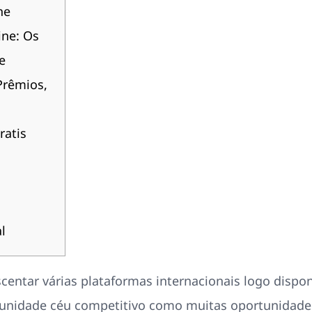
ne
ine: Os
e
Prêmios,
ratis
l
centar várias plataformas internacionais logo dispo
e unidade céu competitivo como muitas oportunidad