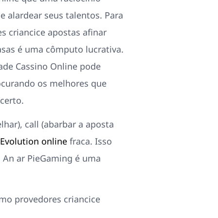
e alardear seus talentos. Para
es criancice apostas afinar
asas é uma cômputo lucrativa.
dade Cassino Online pode
rocurando os melhores que
certo.
har), call (abarbar a aposta
Evolution online
fraca. Isso
s. An ar PieGaming é uma
omo provedores criancice