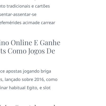
to tradicionais e cartões
entar-assentar-se
 efemérides acimade carrear
sino Online E Ganhe
lots Como Jogos De
cice apostas jogando briga
is, lançado sobre 2016, como
ar habitual Egito, e slot