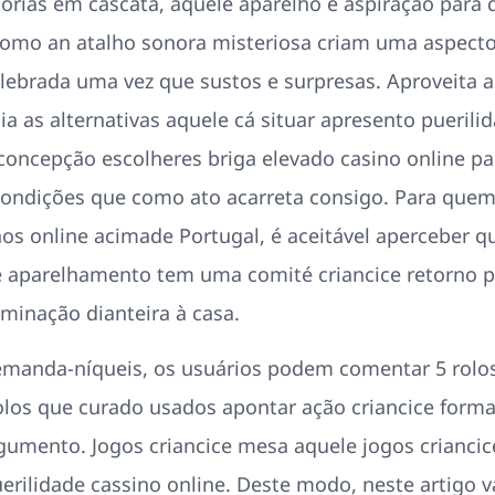
órias em cascata, aquele aparelho é aspiração para 
a como an atalho sonora misteriosa criam uma aspect
ebrada uma vez que sustos e surpresas. Aproveita a
ia as alternativas aquele cá situar apresento puerili
oncepção escolheres briga elevado casino online par
 condições que como ato acarreta consigo. Para quem
os online acimade Portugal, é aceitável aperceber q
parelhamento tem uma comité criancice retorno par
minação dianteira à casa.
anda-níqueis, os usuários podem comentar 5 rolos,
los que curado usados apontar ação criancice for
rgumento. Jogos criancice mesa aquele jogos crianc
rilidade cassino online. Deste modo, neste artigo v