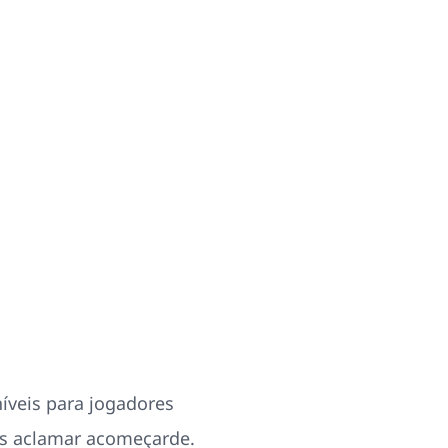
níveis para jogadores
es aclamar acomeçarde.