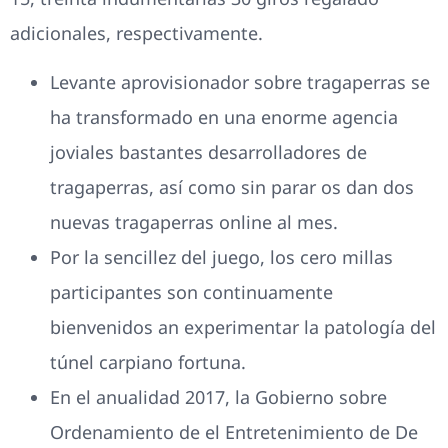
adicionales, respectivamente.
Levante aprovisionador sobre tragaperras se
ha transformado en una enorme agencia
joviales bastantes desarrolladores de
tragaperras, así­ como sin parar os dan dos
nuevas tragaperras online al mes.
Por la sencillez del juego, los cero millas
participantes son continuamente
bienvenidos an experimentar la patologí­a del
túnel carpiano fortuna.
En el anualidad 2017, la Gobierno sobre
Ordenamiento de el Entretenimiento de De