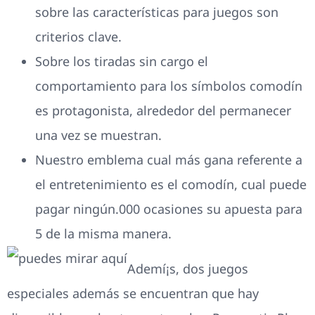
sobre las características para juegos son
criterios clave.
Sobre los tiradas sin cargo el
comportamiento para los símbolos comodín
es protagonista, alrededor del permanecer
una vez se muestran.
Nuestro emblema cual más gana referente a
el entretenimiento es el comodín, cual puede
pagar ningún.000 ocasiones su apuesta para
5 de la misma manera.
Ademí¡s, dos juegos
especiales además se encuentran que hay