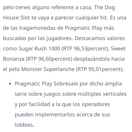
pelo tienes alguno referente a casa, The Dog
House Slot te vaya a parecer cualquier hit. Es una
de las tragamonedas de Pragmatic Play más
buscadas por las jugadores. Destacamos valores
como Sugar Rush 1000 (RTP 96,53percent), Sweet
Bonanza (RTP 96,60percent) desplazándolo hacia
el pelo Monster Superlanche (RTP 95,01percent).
Pragmatic Play Sobresale por dicho amplia
serie sobre juegos sobre múltiples verticales
y por facilidad a la que los operadores
pueden implementarlos acerca de sus
lobbies.