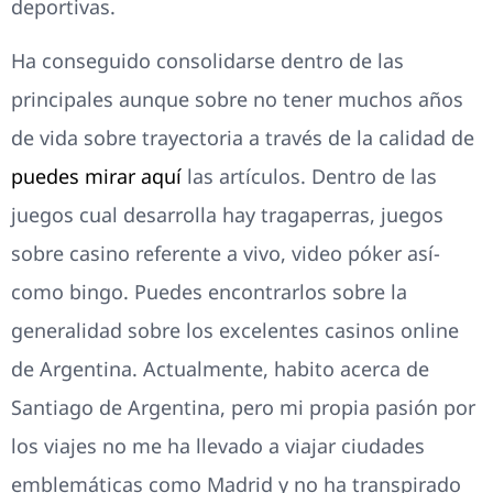
deportivas.
Ha conseguido consolidarse dentro de las
principales aunque sobre no tener muchos años
de vida sobre trayectoria a través de la calidad de
puedes mirar aquí
las artículos. Dentro de las
juegos cual desarrolla hay tragaperras, juegos
sobre casino referente a vivo, video póker así­
como bingo. Puedes encontrarlos sobre la
generalidad sobre los excelentes casinos online
de Argentina. Actualmente, habito acerca de
Santiago de Argentina, pero mi propia pasión por
los viajes no me ha llevado a viajar ciudades
emblemáticas como Madrid y no ha transpirado