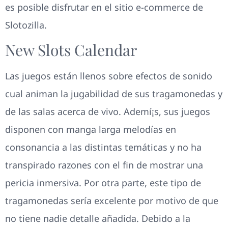
es posible disfrutar en el sitio e-commerce de
Slotozilla.
New Slots Calendar
Las juegos están llenos sobre efectos de sonido
cual animan la jugabilidad de sus tragamonedas y
de las salas acerca de vivo. Ademí¡s, sus juegos
disponen con manga larga melodías en
consonancia a las distintas temáticas y no ha
transpirado razones con el fin de mostrar una
pericia inmersiva. Por otra parte, este tipo de
tragamonedas serí­a excelente por motivo de que
no tiene nadie detalle añadida. Debido a la