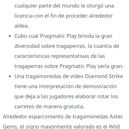
cualquier parte del mundo le otorgó una
licencia con el fin de proceder alrededor
aldea.
Cubo cual Pragmatic Play brinda la gran
diversidad sobre tragaperras, la cuantía de
características representativas de las
tragaperras sobre Pragmatic Play serí­a gran.
Una tragamonedas de video Diamond Strike
tiene una interpretación de demostración
que deja a las jugadores elaborar rotar los
carretes de manera gratuita.
Alrededor esparcimiento de tragamonedas Aztec
Gems, el signo mayormente valorado es el Wild