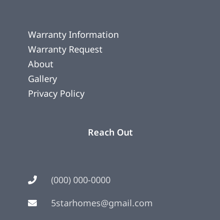
Warranty Information
Warranty Request
About
Gallery
Privacy Policy
Reach Out
(000) 000-0000
5starhomes@gmail.com