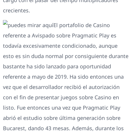
cargo con el pasar del tiempo multiplicadores
crecientes.
El portafolio de Casino
referente a Avispado sobre Pragmatic Play es
todavía excesivamente condicionado, aunque
esto es sin duda normal por consiguiente durante
bastante ha sido lanzado para oportunidad
referente a mayo de 2019. Ha sido entonces una
vez que el desarrollador recibió el autorización
con el fin de presentar juegos sobre Casino en
listo. Fue entonces una vez que Pragmatic Play
abrió el estudio sobre última generación sobre
Bucarest, dando 43 mesas. Además, durante los