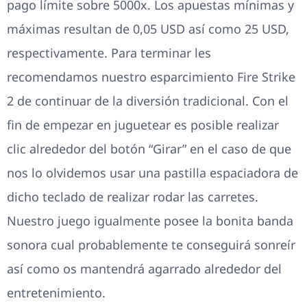
pago límite sobre 5000x. Los apuestas mínimas y
máximas resultan de 0,05 USD así­ como 25 USD,
respectivamente. Para terminar les
recomendamos nuestro esparcimiento Fire Strike
2 de continuar de la diversión tradicional. Con el
fin de empezar en juguetear es posible realizar
clic alrededor del botón “Girar” en el caso de que
nos lo olvidemos usar una pastilla espaciadora de
dicho teclado de realizar rodar las carretes.
Nuestro juego igualmente posee la bonita banda
sonora cual probablemente te conseguirá sonreír
así­ como os mantendrá agarrado alrededor del
entretenimiento.