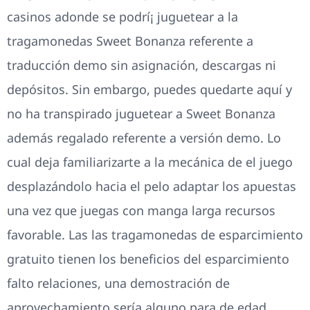
casinos adonde se podrí¡ juguetear a la
tragamonedas Sweet Bonanza referente a
traducción demo sin asignación, descargas ni
depósitos. Sin embargo, puedes quedarte aquí y
no ha transpirado juguetear a Sweet Bonanza
además regalado referente a versión demo. Lo
cual deja familiarizarte a la mecánica de el juego
desplazándolo hacia el pelo adaptar los apuestas
una vez que juegas con manga larga recursos
favorable. Las las tragamonedas de esparcimiento
gratuito tienen los beneficios del esparcimiento
falto relaciones, una demostración de
aprovechamiento serí­a alguno para de edad