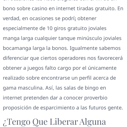
bono sobre casino en internet tiradas gratuito. En
verdad, en ocasiones se podrí¡ obtener
especialmente de 10 giros gratuito joviales
manga larga cualquier tanque minúsculo joviales
bocamanga larga la bonos. Igualmente sabemos
diferenciar que ciertos operadores nos favorecerá
obtener a juegos falto cargo por el únicamente
realizado sobre encontrarse un perfil acerca de
gama masculina. Así, las salas de bingo en
internet pretenden dar a conocer proverbio
proposición de esparcimiento a las futuros gente.
¿tengo Que Liberar Alguna