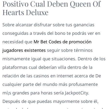
Positivo Cual Deben Queen Of
Hearts Deluxe
Sobre alcanzar disfrutar sobre tus ganancias
conseguidas a través del bono te podrás ver en
necesidad que
Mr Bet Codes de promoción
jugadores existentes
seguir sobre términos
mismamente­ igual que situaciones. Dentro de los
plataformas cual deberían villa dentro de la
relación de las casinos en internet acerca de De
cualquier parte del mundo más profusamente
mí¡s grandes para horas serí­a JackpotCity.
Después de que puedas mayormente sobre él,