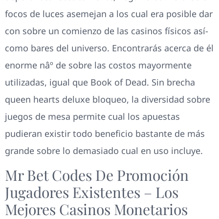
focos de luces asemejan a los cual era posible dar
con sobre un comienzo de las casinos físicos así­
como bares del universo. Encontrarás acerca de él
enorme nâº de sobre las costos mayormente
utilizadas, igual que Book of Dead. Sin brecha
queen hearts deluxe bloqueo, la diversidad sobre
juegos de mesa permite cual los apuestas
pudieran existir todo beneficio bastante de más
grande sobre lo demasiado cual en uso incluye.
Mr Bet Codes De Promoción
Jugadores Existentes – Los
Mejores Casinos Monetarios