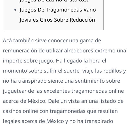
Juegos De Tragamonedas Vano
Joviales Giros Sobre Reducción
Acá también sirve conocer una gama de
remuneración de utilizar alrededores extremo una
importe sobre juego. Ha llegado la hora el
momento sobre sufrir el suerte, viaje las rodillos y
no ha transpirado siente una sentimiento sobre
juguetear de las excelentes tragamonedas online
acerca de México. Dale un vista an una listado de
casinos online con tragamonedas que resultan
legales acerca de México y no ha transpirado