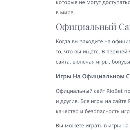
которые не могут доступать
в мире.
Официальный Сай
Когда вы заходите на офици
то, что вы ищете. В верхне
сайта, включая игры, бонус
Игры На Официальном Са
Официальный сайт RioBet пр
и другие. Все игры на сайте 
качество и безопасность игр
Вы можете играть в игры на