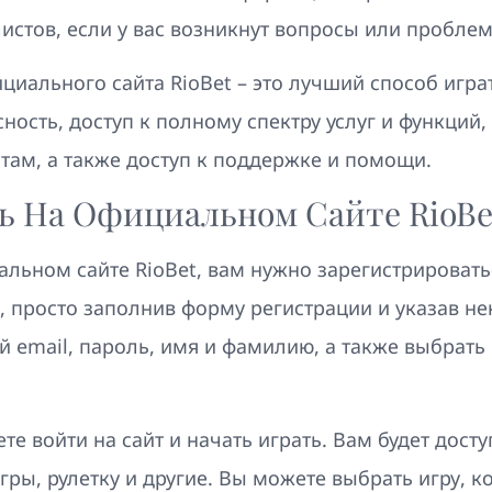
стов, если у вас возникнут вопросы или пробле
циального сайта RioBet – это лучший способ игра
сность, доступ к полному спектру услуг и функций
там, а также доступ к поддержке и помощи.
ь На Официальном Сайте RioBe
альном сайте RioBet, вам нужно зарегистрировать
, просто заполнив форму регистрации и указав не
й email, пароль, имя и фамилию, а также выбрать 
е войти на сайт и начать играть. Вам будет дост
ры, рулетку и другие. Вы можете выбрать игру, к