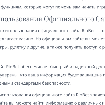
и функциям, которые могут помочь вам начать игр
пользования Официального Сай
в использования официального сайта RioBet – это
редлагает казино. На официальном сайте вы может
ры, рулетку и другие, а также получать доступ к
йт RioBet обеспечивает быстрый и надежный дост
уверены, что ваша информация будет защищена и
дными стандартами безопасности.
спользования официального сайта RioBet являетс
йте вы можете найти информацию о различных иг