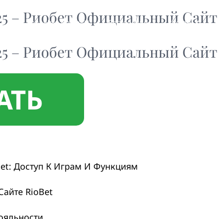
25 – Риобет Официальный Сайт 
Your New Home
Remodeling
Photos
025 – Риобет Официальный Сайт
РАТЬ
et: Доступ К Играм И Функциям
айте RioBet
ояльности