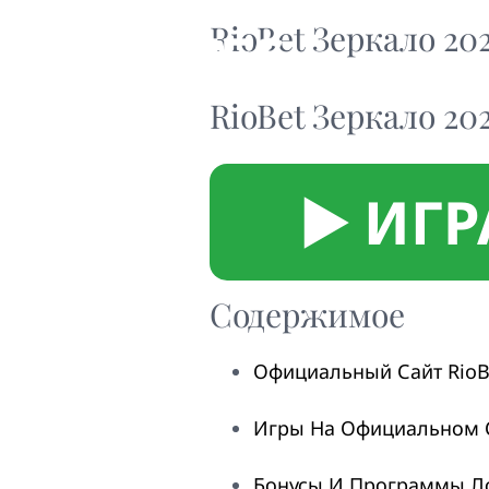
RioBet Зеркало 20
RioBet Зеркало 2
▶️ ИГ
Содержимое
Официальный Сайт RioB
Игры На Официальном С
Бонусы И Программы Л