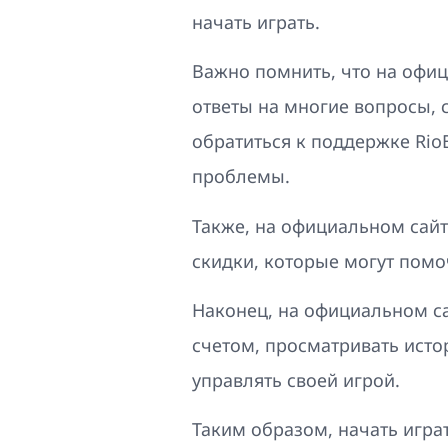
начать играть.
Важно помнить, что на офиц
ответы на многие вопросы, 
обратиться к поддержке Rio
проблемы.
Также, на официальном сайт
скидки, которые могут помо
Наконец, на официальном са
счетом, просматривать исто
управлять своей игрой.
Таким образом, начать игра