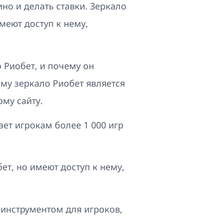
ино и делать ставки. Зеркало
имеют доступ к нему,
 Риобет, и почему он
му зеркало Риобет является
му сайту.
ает игрокам более 1 000 игр
ет, но имеют доступ к нему,
 инструментом для игроков,