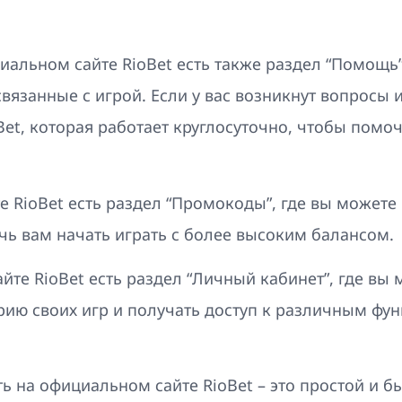
иальном сайте RioBet есть также раздел “Помощь”
связанные с игрой. Если у вас возникнут вопросы
Bet, которая работает круглосуточно, чтобы пом
е RioBet есть раздел “Промокоды”, где вы можете
чь вам начать играть с более высоким балансом.
йте RioBet есть раздел “Личный кабинет”, где вы
рию своих игр и получать доступ к различным фу
ть на официальном сайте RioBet – это простой и 