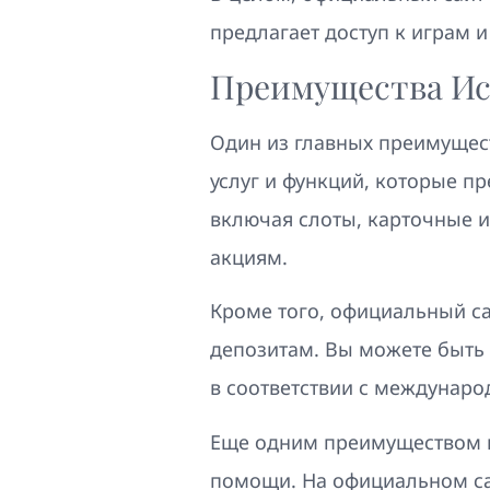
предлагает доступ к играм 
Преимущества Ис
Один из главных преимущест
услуг и функций, которые п
включая слоты, карточные иг
акциям.
Кроме того, официальный са
депозитам. Вы можете быть 
в соответствии с междунаро
Еще одним преимуществом и
помощи. На официальном са