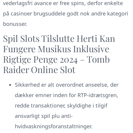
vederlagsfri avance er free spins, derfor enkelte
på casinoer brugsuddele godt nok andre kategori
bonusser.
Spil Slots Tilslutte Herti Kan
Fungere Musikus Inklusive
Rigtige Penge 2024 – Tomb
Raider Online Slot
Sikkerhed er alt overordnet anseelse, der
dækker emner inden for RTP-idrætsgren,
redde transaktioner, skyldighe i tilgif
ansvarligt spil plu anti-
hvidvaskningsforanstaltninger.