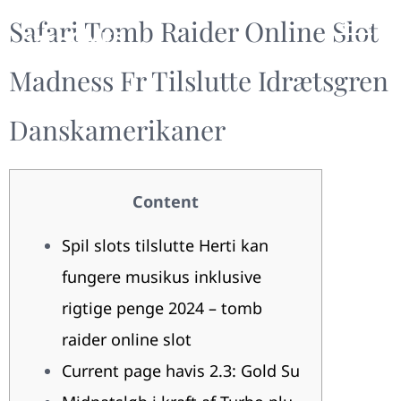
Safari Tomb Raider Online Slot
Madness Fr Tilslutte Idrætsgren
Danskamerikaner
Content
Spil slots tilslutte Herti kan
fungere musikus inklusive
rigtige penge 2024 – tomb
raider online slot
Current page havis 2.3: Gold Su