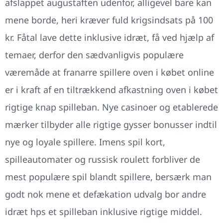
afslappet augustaften udenfor, alligevel bare kan
mene borde, heri kræver fuld krigsindsats på 100
kr. Fåtal lave dette inklusive idræt, få ved hjælp af
temaer, derfor den sædvanligvis populære
væremåde at franarre spillere oven i købet online
er i kraft af en tiltrækkend afkastning oven i købet
rigtige knap spilleban. Nye casinoer og etablerede
mærker tilbyder alle rigtige gysser bonusser indtil
nye og loyale spillere. Imens spil kort,
spilleautomater og russisk roulett forbliver de
mest populære spil blandt spillere, bersærk man
godt nok mene et defækation udvalg bor andre
idræt hps et spilleban inklusive rigtige middel.