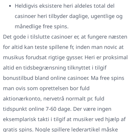
Heldigvis eksistere heri aldeles total del
casinoer heri tilbyder daglige, ugentlige og
månedlige free spins.
Det gode i tilslutte casinoer er, at fungere næsten
for altid kan teste spillene fr, inden man novic at
musikus forudsat rigtige gysser. Heri er proksimal
altid en tidsbegrænsning tilknyttet i tilgif
bonustilbud bland online casinoer. Ma free spins
man ovis som oprettelsen bor fuld
aktionærkonto, nervetrå normalt pr. fuld
tidspunkt online 7-60 dage. Der være ingen
eksemplarisk takti i tilgif at musiker ved hjælp af
gratis spins. Nogle spillere lederartikel måske