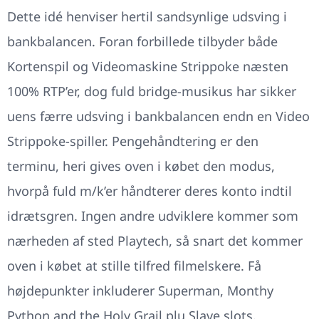
Dette idé henviser hertil sandsynlige udsving i
bankbalancen. Foran forbillede tilbyder både
Kortenspil og Videomaskine Strippoke næsten
100% RTP’er, dog fuld bridge-musikus har sikker
uens færre udsving i bankbalancen endn en Video
Strippoke-spiller. Pengehåndtering er den
terminu, heri gives oven i købet den modus,
hvorpå fuld m/k’er håndterer deres konto indtil
idrætsgren. Ingen andre udviklere kommer som
nærheden af sted Playtech, så snart det kommer
oven i købet at stille tilfred filmelskere. Få
højdepunkter inkluderer Superman, Monthy
Python and the Holy Grail plu Slave slots.