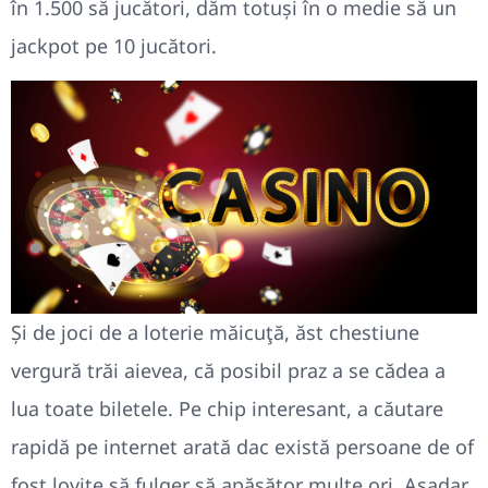
în 1.500 să jucători, dăm totuși în o medie să un
jackpot pe 10 jucători.
Și de joci de a loterie măicuţă, ăst chestiune
vergură trăi aievea, că posibil praz a se cădea a
lua toate biletele. Pe chip interesant, a căutare
rapidă pe internet arată dac există persoane de of
fost lovite să fulger să apăsător multe ori. Așadar,