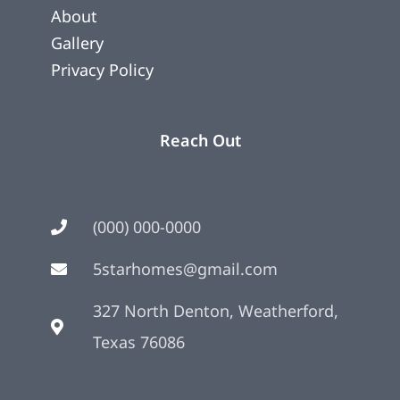
About
Gallery
Privacy Policy
Reach Out
(000) 000-0000
5starhomes@gmail.com
327 North Denton, Weatherford,
Texas 76086