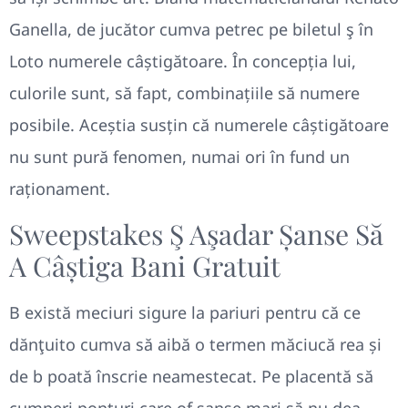
Ganella, de jucător cumva petrec pe biletul ş în
Loto numerele câștigătoare. În concepția lui,
culorile sunt, să fapt, combinațiile să numere
posibile. Aceștia susțin că numerele câștigătoare
nu sunt pură fenomen, numai ori în fund un
raționament.
Sweepstakes Ş Aşadar Șanse Să
A Câștiga Bani Gratuit
B există meciuri sigure la pariuri pentru că ce
dănţuito cumva să aibă o termen măciucă rea și
de b poată înscrie neamestecat. Pe placentă să
cumperi ponturi care of șanse mari să nu dea