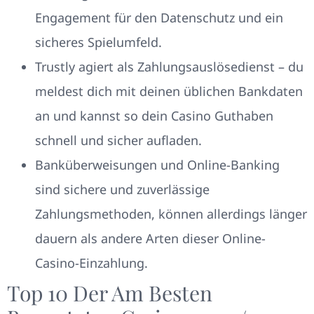
Engagement für den Datenschutz und ein
sicheres Spielumfeld.
Trustly agiert als Zahlungsauslösedienst – du
meldest dich mit deinen üblichen Bankdaten
an und kannst so dein Casino Guthaben
schnell und sicher aufladen.
Banküberweisungen und Online-Banking
sind sichere und zuverlässige
Zahlungsmethoden, können allerdings länger
dauern als andere Arten dieser Online-
Casino-Einzahlung.
Top 10 Der Am Besten