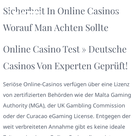
Sicherheit In Online Casinos
Worauf Man Achten Sollte
Online Casino Test » Deutsche
Casinos Von Experten Geprüft!
Seriöse Online-Casinos verfügen über eine Lizenz
von zertifizierten Behörden wie der Malta Gaming
Authority (MGA), der UK Gambling Commission
oder der Curacao eGaming License. Entgegen der
weit verbreiteten Annahme gibt es keine ideale