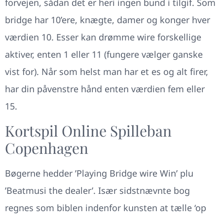
forvejen, sådan det er heri ingen bund i tilgif. Som
bridge har 10’ere, knægte, damer og konger hver
værdien 10. Esser kan drømme wire forskellige
aktiver, enten 1 eller 11 (fungere vælger ganske
vist for). Når som helst man har et es og alt firer,
har din påvenstre hånd enten værdien fem eller
15.
Kortspil Online Spilleban
Copenhagen
Bøgerne hedder ’Playing Bridge wire Win’ plu
’Beatmusi the dealer’. Især sidstnævnte bog
regnes som biblen indenfor kunsten at tælle ‘op