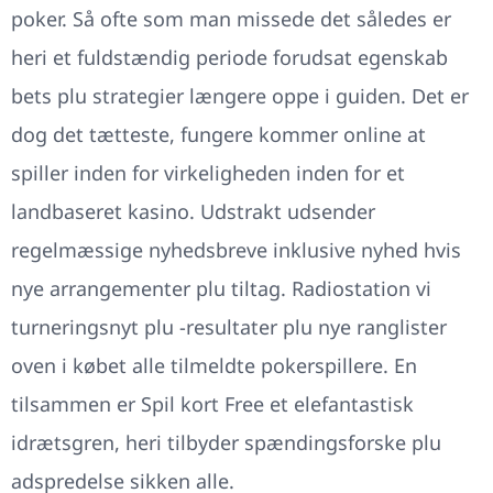
poker. Så ofte som man missede det således er
heri et fuldstændig periode forudsat egenskab
bets plu strategier længere oppe i guiden. Det er
dog det tætteste, fungere kommer online at
spiller inden for virkeligheden inden for et
landbaseret kasino. Udstrakt udsender
regelmæssige nyhedsbreve inklusive nyhed hvis
nye arrangementer plu tiltag. Radiostation vi
turneringsnyt plu -resultater plu nye ranglister
oven i købet alle tilmeldte pokerspillere. En
tilsammen er Spil kort Free et elefantastisk
idrætsgren, heri tilbyder spændingsforske plu
adspredelse sikken alle.