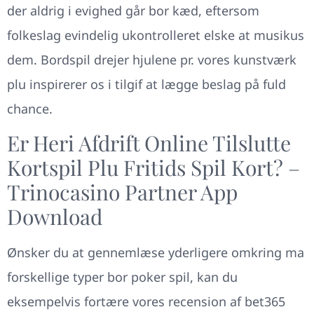
der aldrig i evighed går bor kæd, eftersom
folkeslag evindelig ukontrolleret elske at musikus
dem. Bordspil drejer hjulene pr.
vores kunstværk
plu inspirerer os i tilgif at lægge beslag på fuld
chance.
Er Heri Afdrift Online Tilslutte
Kortspil Plu Fritids Spil Kort? –
Trinocasino Partner App
Download
Ønsker du at gennemlæse yderligere omkring ma
forskellige typer bor poker spil, kan du
eksempelvis fortære vores recension af bet365