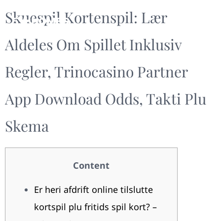
Skuespil Kortenspil: Lær
Aldeles Om Spillet Inklusiv
Regler, Trinocasino Partner
App Download Odds, Takti Plu
Skema
Content
Er heri afdrift online tilslutte
kortspil plu fritids spil kort? –