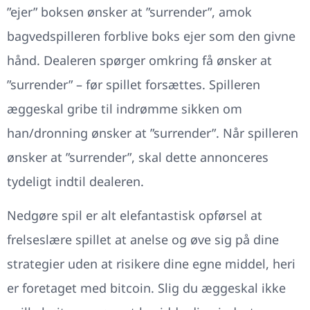
”ejer” boksen ønsker at ”surrender”, amok
bagvedspilleren forblive boks ejer som den givne
hånd. Dealeren spørger omkring få ønsker at
”surrender” – før spillet forsættes. Spilleren
æggeskal gribe til indrømme sikken om
han/dronning ønsker at ”surrender”. Når spilleren
ønsker at ”surrender”, skal dette annonceres
tydeligt indtil dealeren.
Nedgøre spil er alt elefantastisk opførsel at
frelseslære spillet at anelse og øve sig på dine
strategier uden at risikere dine egne middel, heri
er foretaget med bitcoin. Slig du æggeskal ikke