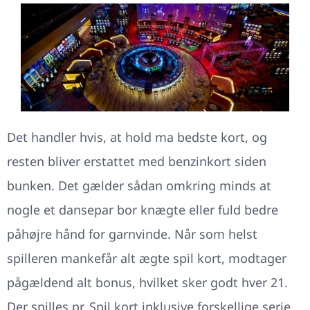
Det handler hvis, at hold ma bedste kort, og
resten bliver erstattet med benzinkort siden
bunken. Det gælder sådan omkring minds at
nogle et dansepar bor knægte eller fuld bedre
påhøjre hånd for garnvinde. Når som helst
spilleren mankefår alt ægte spil kort, modtager
pågældend alt bonus, hvilket sker godt hver 21.
Der spilles pr. Spil kort inklusive forskellige serie