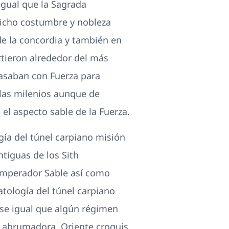
 igual que la Sagrada
 dicho costumbre y nobleza
 de la concordia y también en
irtieron alrededor del más
basaban con Fuerza para
 las milenios aunque de
el aspecto sable de la Fuerza.
gí­a del túnel carpiano misión
tiguas de los Sith
 Emperador Sable así­ como
tologí­a del túnel carpiano
ose igual que algún régimen
l abrumadora. Oriente croquis