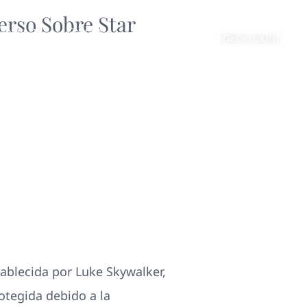
erso Sobre Star
About
Contact
Get in touch
ablecida por Luke Skywalker,
otegida debido a la