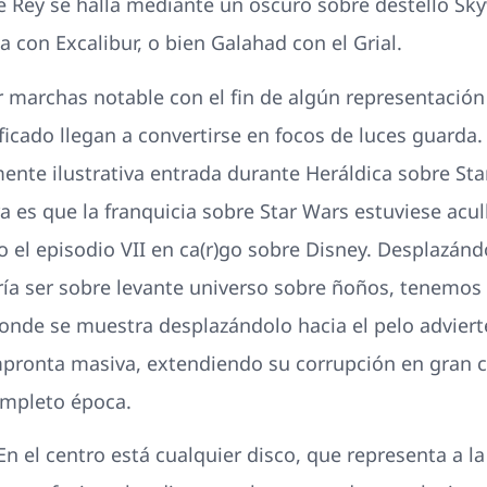
ue Rey se halla mediante un oscuro sobre destello Sky
a con Excalibur, o bien Galahad con el Grial.
r marchas notable con el fin de algún representació
ificado llegan a convertirse en focos de luces guarda
ente ilustrativa entrada durante Heráldica sobre Star
 es que la franquicia sobre Star Wars estuviese acul
o el episodio VII en ca(r)go sobre Disney. Desplazándo
a ser sobre levante universo sobre ñoños, tenemos 
nde se muestra desplazándolo hacia el pelo advierte
mpronta masiva, extendiendo su corrupción en gran c
ompleto época.
En el centro está cualquier disco, que representa a la