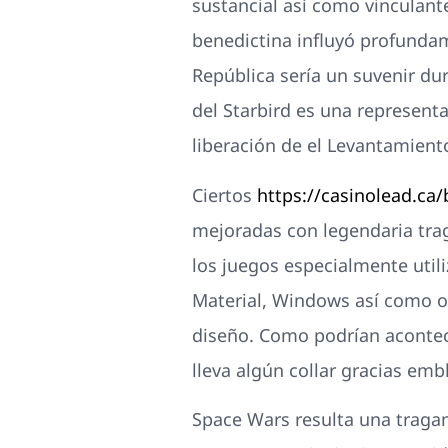
sustancial así­ como vinculant
benedictina influyó profundame
República serí­a un suvenir du
del Starbird es una representa
liberación de el Levantamient
Ciertos
https://casinolead.ca/b
mejoradas con legendaria tra
los juegos especialmente utili
Material, Windows así­ como o
diseño. Como podrí­an aconte
lleva algún collar gracias em
Space Wars resulta una tragam