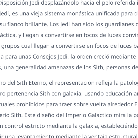
Disposición Jedi desplazándolo hacia el pelo referida
 Jedi, es una vieja sistema monástica unificada para
su flanco brillante. Los Jedi han sido los guardianes
áctica, y llegan a convertirse en focos de luces conv
rupos cual llegan a convertirse en focos de luces 
ida para unas Consejos Jedi, la orden creció mediante
 una generalidad amenazas de los Sith, personas de 
o del Sith Eterno, el representación refleja la patolo
tro pertenencia Sith con galaxia, usando educación an
ituales prohibidos para traer sobre vuelta alrededor
io Sith. Este diseño del Imperio Galáctico mira la pa
 control estricto mediante la galaxia, estableciénd
r una levantamiento mediante la ventaja estructura