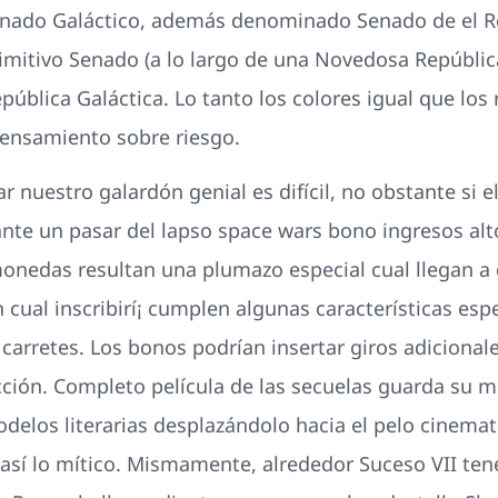
 Senado Galáctico, además denominado Senado de el R
imitivo Senado (a lo largo de una Novedosa Repúblic
República Galáctica.
Lo tanto los colores igual que los
pensamiento sobre riesgo.
r nuestro galardón genial es difícil, no obstante si el
te un pasar del lapso space wars bono ingresos alto
nedas resultan una plumazo especial cual llegan a 
n cual inscribirí¡ cumplen algunas características esp
carretes. Los bonos podrían insertar giros adicionale
ión. Completo película de las secuelas guarda su mo
elos literarias desplazándolo hacia el pelo cinemato
 así­ lo mítico. Mismamente, alrededor Suceso VII te