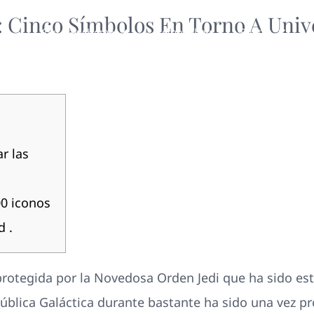
: Cinco Símbolos En Torno A Univ
Your New Home
Remodeling
Photos
r las
00 iconos
d .
rotegida por la Novedosa Orden Jedi que ha sido est
lica Galáctica durante bastante ha sido una vez pr