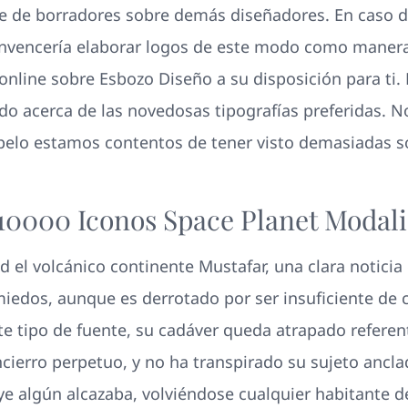
ie de borradores sobre demás diseñadores. En caso d
onvencería elaborar logos de este modo­ como maneras
 online sobre Esbozo Diseño a su disposición para ti.
mado acerca de las novedosas tipografías preferidas. 
pelo estamos contentos de tener visto demasiadas s
10000 Iconos Space Planet Modali
od el volcánico continente Mustafar, una clara noticia
miedos, aunque es derrotado por ser insuficiente de 
ste tipo de fuente, su cadáver queda atrapado refere
ncierro perpetuo, y no ha transpirado su sujeto ancla
e algún alcazaba, volviéndose cualquier habitante de