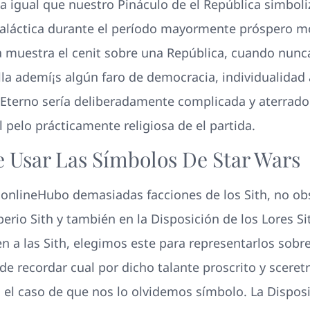
 igual que nuestro Pináculo de el República simboliz
Galáctica durante el período mayormente próspero 
nia muestra el cenit sobre una República, cuando nun
ella ademí¡s algún faro de democracia, individualidad
th Eterno serí­a deliberadamente complicada y aterrado
 pelo prácticamente religiosa de el partida.
e Usar Las Símbolos De Star Wars
Hubo demasiadas facciones de los Sith, no o
erio Sith y también en la Disposición de los Lores Si
ren a las Sith, elegimos este para representarlos sobr
e recordar cual por dicho talante proscrito y sceretro
 el caso de que nos lo olvidemos símbolo. La Disposi