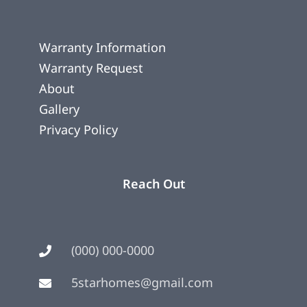
Warranty Information
Warranty Request
About
Gallery
Privacy Policy
Reach Out
(000) 000-0000
5starhomes@gmail.com