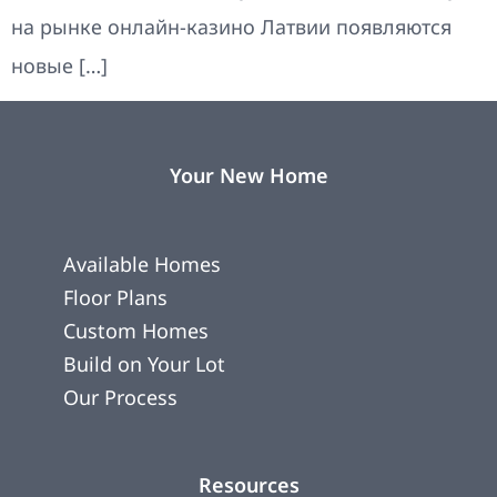
на рынке онлайн-казино Латвии появляются
новые […]
Your New Home
Available Homes
Floor Plans
Custom Homes
Build on Your Lot
Our Process
Resources