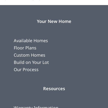
Your New Home
Available Homes
Floor Plans
Custom Homes
Build on Your Lot
Our Process
Resources
Warranty Information