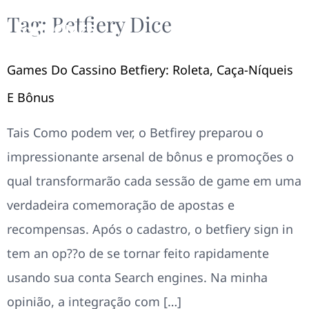
Tag:
Betfiery Dice
Games Do Cassino Betfiery: Roleta, Caça-Níqueis
E Bônus
Tais Como podem ver, o Betfirey preparou o
impressionante arsenal de bônus e promoções o
qual transformarão cada sessão de game em uma
verdadeira comemoração de apostas e
recompensas. Após o cadastro, o betfiery sign in
tem an op??o de se tornar feito rapidamente
usando sua conta Search engines. Na minha
opinião, a integração com […]