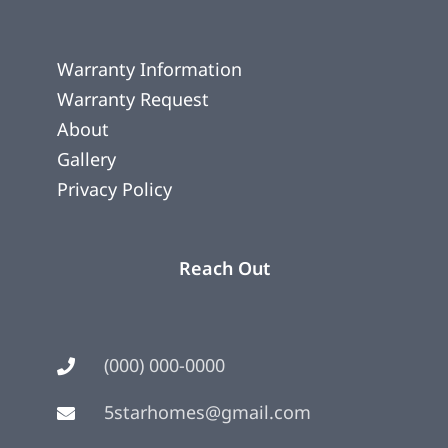
Warranty Information
Warranty Request
About
Gallery
Privacy Policy
Reach Out
(000) 000-0000
5starhomes@gmail.com