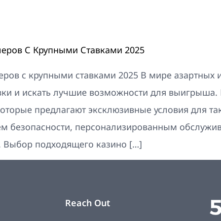
o
Your New Home
Remodeling
Photos
еров С Крупными Ставками 2025
ров с крупными ставками 2025 В мире азартных и
вки и искать лучшие возможности для выигрыша. В
оторые предлагают эксклюзивные условия для та
м безопасности, персонализированным обслужив
 Выбор подходящего казино […]
Reach Out