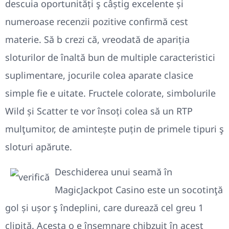
descuia oportunități ş câștig excelente și
numeroase recenzii pozitive confirmă cest
materie. Să b crezi că, vreodată de apariția
sloturilor de înaltă bun de multiple caracteristici
suplimentare, jocurile colea aparate clasice
simple fie e uitate. Fructele colorate, simbolurile
Wild și Scatter te vor însoți colea să un RTP
mulţumitor, de amintește puțin de primele tipuri ş
sloturi apărute.
Deschiderea unui seamă în
MagicJackpot Casino este un socotinţă
gol și ușor ş îndeplini, care durează cel greu 1
clipită. Acesta o e însemnare chibzuit în acest