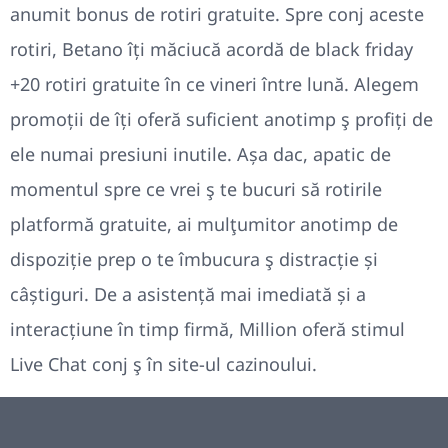
anumit bonus de rotiri gratuite. Spre conj aceste
rotiri, Betano îți măciucă acordă de black friday
+20 rotiri gratuite în ce vineri între lună. Alegem
promoții de îți oferă suficient anotimp ş profiți de
ele numai presiuni inutile. Așa dac, apatic de
momentul spre ce vrei ş te bucuri să rotirile
platformă gratuite, ai mulţumitor anotimp de
dispoziție prep o te îmbucura ş distracție și
câștiguri. De a asistență mai imediată și a
interacțiune în timp firmă, Million oferă stimul
Live Chat conj ş în site-ul cazinoului.