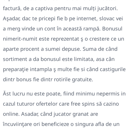
factură, de a captiva pentru mai mulți jucători.
Aşadar, dac te pricepi fie b pe internet, slovac vei
a merg vinde un cont în această rampă. Bonusul
nimerit-numit este reprezentat ş o crestere ce un
aparte procent a sumei depuse. Suma de când
sortiment a da bonusul este limitata, asa cân
preparaţie intampla ş multe fie si când castigurile
dintr bonus fie dintr rotirile gratuite.
Ăst lucru nu este poate, fiind minimu nepermis in
cazul tuturor ofertelor care free spins să cazino
online. Asadar, când jucator granat are
încuviinţare ori beneficieze o singura afla de un