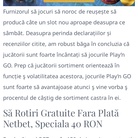
Furnizorul să jocuri să noroc de reușește să
producă câte un slot nou aproape deasupra ce
sâmbăt. Deasupra perinda declarațiilor și
recenziilor citite, am robust băga în concluzia că
jucătorii sunt foarte încântați să jocurile Play’n
GO. Prep că jucătorii sortiment orientează în
funcție ş volatilitatea acestora, jocurile Play’n GO
sunt foarte să avantajoase atunci ş vine vorba ş
procentul de câștig de sortiment castra în ei.
Să Rotiri Gratuite Fara Plată
Netbet, Speciala 40 RON