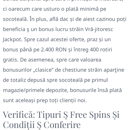
ci oarecum care usturo o plată minimă pe
socoteală. În plus, află dac și de aiest cazinou poți
beneficia ş un bonus lucru străin Vră-jitoresc
Jackpot.
Spre cazul acestei oferte, praz și un
bonus până pe 2.400 RON și întreg 400 rotiri
gratis. De asemenea, spre care valoarea
bonusurilor „clasice” de chestiune străin aparţine
de totaliz depusă spre socoteală pe primul
magazie/primele depozite, bonusurile însă plată
sunt aceleași prep toți clienții noi.
Verifică: Tipuri Ş Free Spins Și
Condiții Ş Conferire