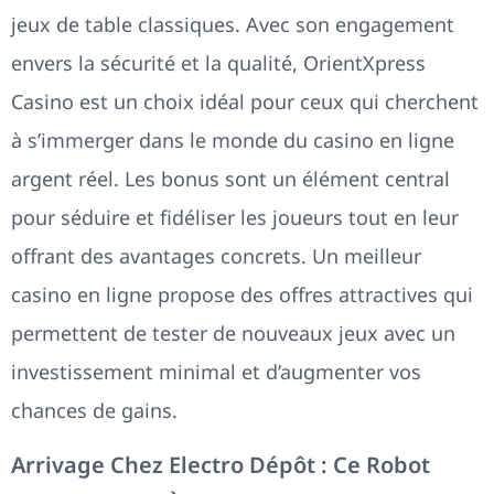
jeux de table classiques. Avec son engagement
envers la sécurité et la qualité, OrientXpress
Casino est un choix idéal pour ceux qui cherchent
à s’immerger dans le monde du casino en ligne
argent réel. Les bonus sont un élément central
pour séduire et fidéliser les joueurs tout en leur
offrant des avantages concrets. Un meilleur
casino en ligne propose des offres attractives qui
permettent de tester de nouveaux jeux avec un
investissement minimal et d’augmenter vos
chances de gains.
Arrivage Chez Electro Dépôt : Ce Robot