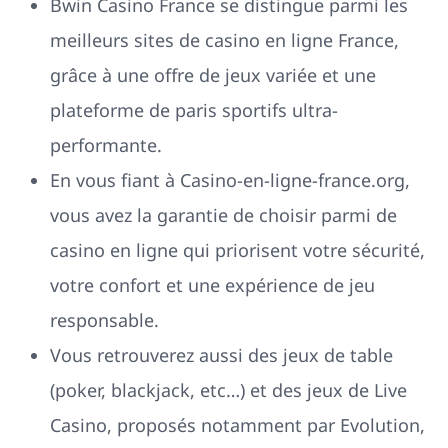
Bwin Casino France se distingue parmi les
meilleurs sites de casino en ligne France,
grâce à une offre de jeux variée et une
plateforme de paris sportifs ultra-
performante.
En vous fiant à Casino-en-ligne-france.org,
vous avez la garantie de choisir parmi de
casino en ligne qui priorisent votre sécurité,
votre confort et une expérience de jeu
responsable.
Vous retrouverez aussi des jeux de table
(poker, blackjack, etc…) et des jeux de Live
Casino, proposés notamment par Evolution,