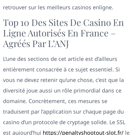
retrouver sur les meilleurs casinos enligne.
Top 10 Des Sites De Casino En
Ligne Autorisés En France –
Agréés Par L’ANJ
L’une des sections de cet article est d’ailleurs
entièrement consacrée à ce sujet essentiel. Si
vous ne devez retenir qu’une chose, c’est que la
diversité joue aussi un rôle primordial dans ce
domaine. Concrètement, ces mesures se
traduisent par l’application sur chaque page du
casino d’un protocole de cryptage solide. Le SSL
est aujourd’hui
https://penaltyshootout-slot.fr/
le