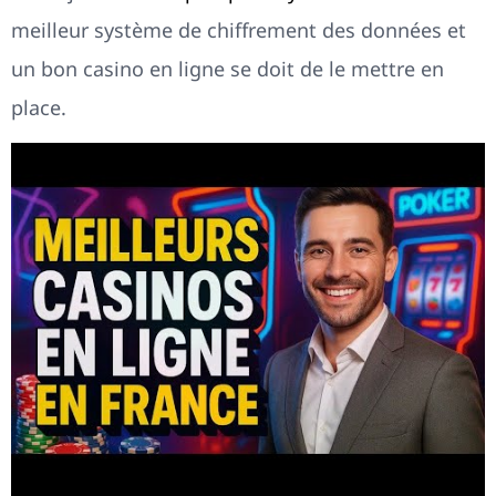
meilleur système de chiffrement des données et
un bon casino en ligne se doit de le mettre en
place.