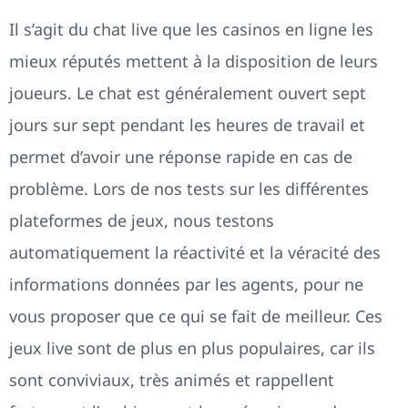
Il s’agit du chat live que les casinos en ligne les
mieux réputés mettent à la disposition de leurs
joueurs. Le chat est généralement ouvert sept
jours sur sept pendant les heures de travail et
permet d’avoir une réponse rapide en cas de
problème. Lors de nos tests sur les différentes
plateformes de jeux, nous testons
automatiquement la réactivité et la véracité des
informations données par les agents, pour ne
vous proposer que ce qui se fait de meilleur. Ces
jeux live sont de plus en plus populaires, car ils
sont conviviaux, très animés et rappellent