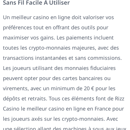
Sans Fil Facile À Utiliser
Un meilleur casino en ligne doit valoriser vos
préférences tout en offrant des outils pour
maximiser vos gains. Les paiements incluent
toutes les crypto-monnaies majeures, avec des
transactions instantanées et sans commissions.
Les joueurs utilisant des monnaies fiduciaires
peuvent opter pour des cartes bancaires ou
virements, avec un minimum de 20 € pour les
dépôts et retraits. Tous ces éléments font de Rizz
Casino le meilleur casino en ligne en France pour
les joueurs axés sur les crypto-monnaies. Avec
une sélection allant des machines à sous aux jeux