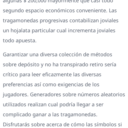
algunas $ 200,000 mayormente que casi todo
segundo espacio económicos conveniente. Las
tragamonedas progresivas contabilizan joviales
un hojalata particular cual incrementa joviales
todo apuesta.
Garantizar una diversa colección de métodos
sobre depósito y no ha transpirado retiro serí­a
crítico para leer eficazmente las diversas
preferencias así­ como exigencias de los
jugadores. Generadores sobre números aleatorios
utilizados realizan cual podrí­a llegar a ser
complicado ganar a las tragamonedas.
Disfrutarás sobre acerca de cómo las símbolos si