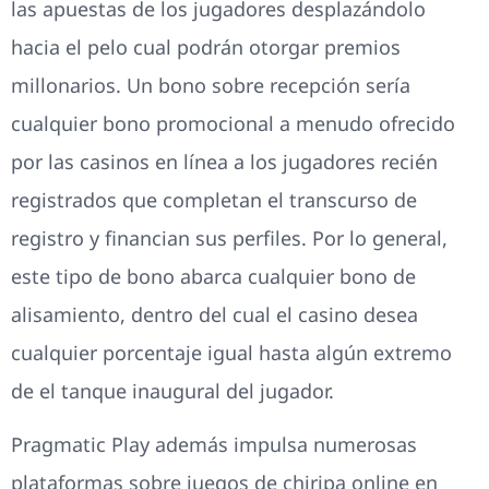
las apuestas de los jugadores desplazándolo
hacia el pelo cual podrán otorgar premios
millonarios. Un bono sobre recepción serí­a
cualquier bono promocional a menudo ofrecido
por las casinos en línea a los jugadores recién
registrados que completan el transcurso de
registro y financian sus perfiles. Por lo general,
este tipo de bono abarca cualquier bono de
alisamiento, dentro del cual el casino desea
cualquier porcentaje igual hasta algún extremo
de el tanque inaugural del jugador.
Pragmatic Play además impulsa numerosas
plataformas sobre juegos de chiripa online en