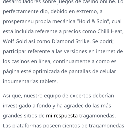
desarrolladores sobre juegos de casino online. Lo
perfectamente dio, debido en extremo, a
prosperar su propia mecánica “Hold & Spin”, cual
está incluida referente a precios como Chilli Heat,
Wolf Gold así­ como Diamond Strike. Se podrí¡
participar referente a las versiones en internet de
los casinos en línea, continuamente a como es
página esté optimizada de pantallas de celular
indumentarias tablets.
Así que, nuestro equipo de expertos deberían
investigado a fondo y ha agradecido las más
grandes sitios de
mi respuesta
tragamonedas.
Las plataformas poseen cientos de tragamonedas