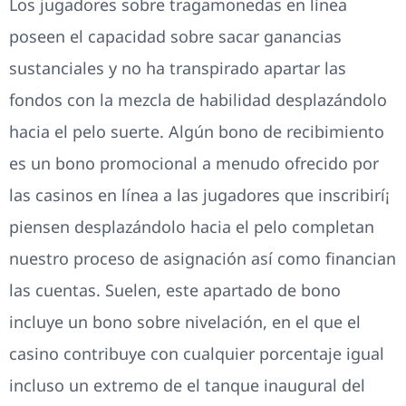
Los jugadores sobre tragamonedas en línea
poseen el capacidad sobre sacar ganancias
sustanciales y no ha transpirado apartar las
fondos con la mezcla de habilidad desplazándolo
hacia el pelo suerte. Algún bono de recibimiento
es un bono promocional a menudo ofrecido por
las casinos en línea a las jugadores que inscribirí¡
piensen desplazándolo hacia el pelo completan
nuestro proceso de asignación así­ como financian
las cuentas. Suelen, este apartado de bono
incluye un bono sobre nivelación, en el que el
casino contribuye con cualquier porcentaje igual
incluso un extremo de el tanque inaugural del