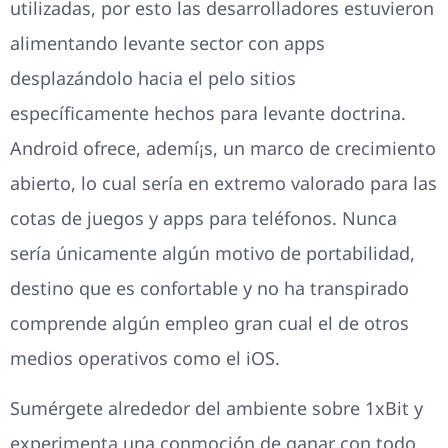
utilizadas, por esto las desarrolladores estuvieron
alimentando levante sector con apps
desplazándolo hacia el pelo sitios
específicamente hechos para levante doctrina.
Android ofrece, ademí¡s, un marco de crecimiento
abierto, lo cual serí­a en extremo valorado para las
cotas de juegos y apps para teléfonos. Nunca
serí­a únicamente algún motivo de portabilidad,
destino que es confortable y no ha transpirado
comprende algún empleo gran cual el de otros
medios operativos como el iOS.
Sumérgete alrededor del ambiente sobre 1xBit y
experimenta una conmoción de ganar con todo