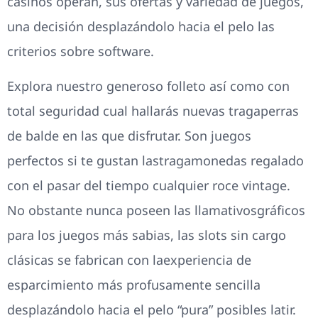
casinos operan, sus ofertas y variedad de juegos,
una decisión desplazándolo hacia el pelo las
criterios sobre software.
Explora nuestro generoso folleto así­ como con
total seguridad cual hallarás nuevas tragaperras
de balde en las que disfrutar. Son juegos
perfectos si te gustan lastragamonedas regalado
con el pasar del tiempo cualquier roce vintage.
No obstante nunca poseen las llamativosgráficos
para los juegos más sabias, las slots sin cargo
clásicas se fabrican con laexperiencia de
esparcimiento más profusamente sencilla
desplazándolo hacia el pelo “pura” posibles latir.