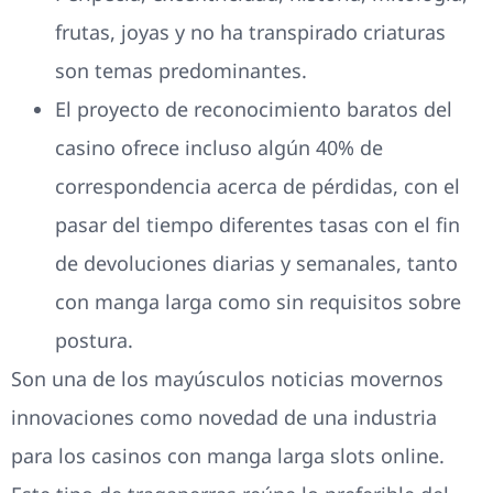
frutas, joyas y no ha transpirado criaturas
son temas predominantes.
El proyecto de reconocimiento baratos del
casino ofrece incluso algún 40% de
correspondencia acerca de pérdidas, con el
pasar del tiempo diferentes tasas con el fin
de devoluciones diarias y semanales, tanto
con manga larga como sin requisitos sobre
postura.
Son una de los mayúsculos noticias movernos
innovaciones como novedad de una industria
para los casinos con manga larga slots online.