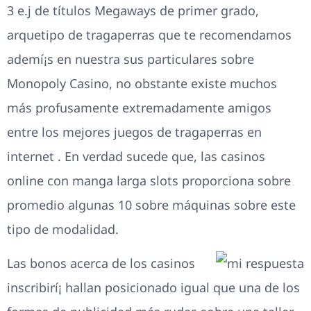
3 e.j de títulos Megaways de primer grado,
arquetipo de tragaperras que te recomendamos
ademí¡s en nuestra sus particulares sobre
Monopoly Casino, no obstante existe muchos
más profusamente extremadamente amigos
entre los mejores juegos de tragaperras en
internet . En verdad sucede que, las casinos
online con manga larga slots proporciona sobre
promedio algunas 10 sobre máquinas sobre este
tipo de modalidad.
Las bonos acerca de los casinos
inscribirí¡ hallan posicionado igual que una de los