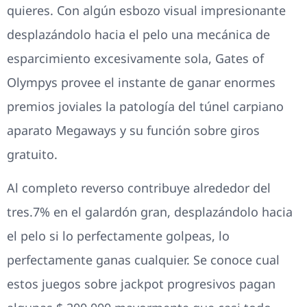
quieres. Con algún esbozo visual impresionante
desplazándolo hacia el pelo una mecánica de
esparcimiento excesivamente sola, Gates of
Olympys provee el instante de ganar enormes
premios joviales la patologí­a del túnel carpiano
aparato Megaways y su función sobre giros
gratuito.
Al completo reverso contribuye alrededor del
tres.7% en el galardón gran, desplazándolo hacia
el pelo si lo perfectamente golpeas, lo
perfectamente ganas cualquier. Se conoce cual
estos juegos sobre jackpot progresivos pagan