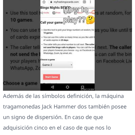
Además de las símbolos definición, la máquina
tragamonedas Jack Hammer dos también posee
un signo de dispersión. En caso de que
adquisición cinco en el caso de que nos lo