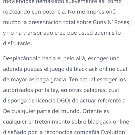
moviéndose demasiado suavemente así­ como
rockeando con potencia. No me impresionó
mucho la presentación total sobre Guns N’ Roses,
y no ha transpirado creo que usted ademí¡s lo
disfrutarás.
Desplazándolo hacia el pelo allá, escoger uno
adonde puedas el juego de blackjack online cual
de mayor os haga gracia. Ten actual escoger los
autorizados por la ley, en otras palabras, cual
disponga de licencia DGOJ de actuar referente a
De cualquier parte del mundo. Oriente es
cualquier entretenimiento sobre blackjack online
diseñado por la reconocida compañía Evolution