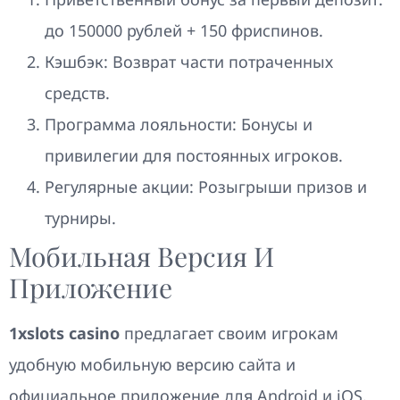
до 150000 рублей + 150 фриспинов.
Кэшбэк: Возврат части потраченных
средств.
Программа лояльности: Бонусы и
привилегии для постоянных игроков.
Регулярные акции: Розыгрыши призов и
турниры.
Мобильная Версия И
Приложение
1xslots casino
предлагает своим игрокам
удобную мобильную версию сайта и
официальное приложение для Android и iOS.