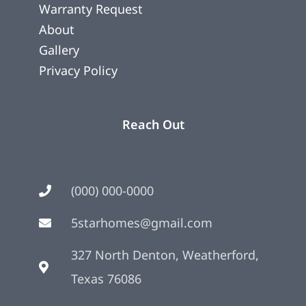
Warranty Request
About
Gallery
Privacy Policy
Reach Out
(000) 000-0000
5starhomes@gmail.com
327 North Denton, Weatherford,
Texas 76086