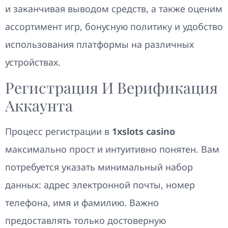
и заканчивая выводом средств, а также оценим
ассортимент игр, бонусную политику и удобство
использования платформы на различных
устройствах.
Регистрация И Верификация
Аккаунта
Процесс регистрации в
1xslots casino
максимально прост и интуитивно понятен. Вам
потребуется указать минимальный набор
данных: адрес электронной почты, номер
телефона, имя и фамилию. Важно
предоставлять только достоверную