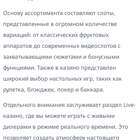
Основу ассортимента составляют слоты,
представленные в огромном количестве
вариаций: от классических фруктовых
аппаратов до современных видеослотов с
захватывающими сюжетами и бонусными
функциями. Также в казино представлен
широкий выбор настольных игр, таких как
рулетка, блэкджек, покер и баккара.
Отдельного внимания заслуживает раздел Live-
казино, где вы можете играть с живыми
дилерами в режиме реального времени. Это
позволяет создать атмосферу настоящего