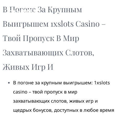
В Погоне За Крупным
Выигрышем 1xslots Casino –
Твой Пропуск В Мир
Захватывающих Слотов,
Живых Игр И
В погоне за крупным выигрышем: 1xslots
casino – твой пропуск в мир
захватывающих слотов, живых игр и
щедрых бонусов, доступных в любое время