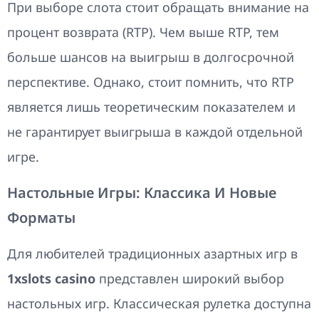
При выборе слота стоит обращать внимание на
процент возврата (RTP). Чем выше RTP, тем
больше шансов на выигрыш в долгосрочной
перспективе. Однако, стоит помнить, что RTP
является лишь теоретическим показателем и
не гарантирует выигрыша в каждой отдельной
игре.
Настольные Игры: Классика И Новые
Форматы
Для любителей традиционных азартных игр в
1xslots casino
представлен широкий выбор
настольных игр. Классическая рулетка доступна