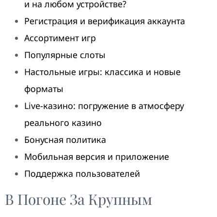
и на любом устройстве?
Регистрация и верификация аккаунта
Ассортимент игр
Популярные слоты
Настольные игры: классика и новые
форматы
Live-казино: погружение в атмосферу
реального казино
Бонусная политика
Мобильная версия и приложение
Поддержка пользователей
В Погоне За Крупным