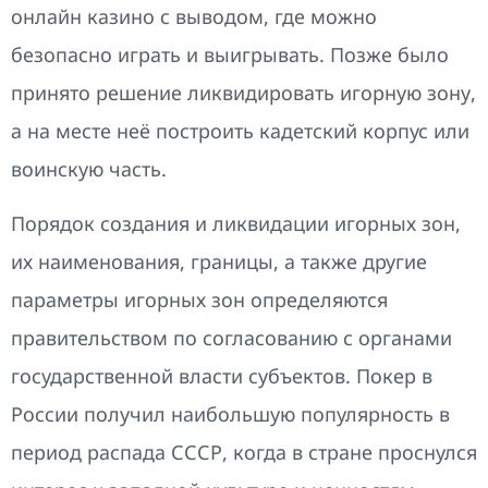
онлайн казино с выводом, где можно
безопасно играть и выигрывать. Позже было
принято решение ликвидировать игорную зону,
а на месте неё построить кадетский корпус или
воинскую часть.
Порядок создания и ликвидации игорных зон,
их наименования, границы, а также другие
параметры игорных зон определяются
правительством по согласованию с органами
государственной власти субъектов. Покер в
России получил наибольшую популярность в
период распада СССР, когда в стране проснулся