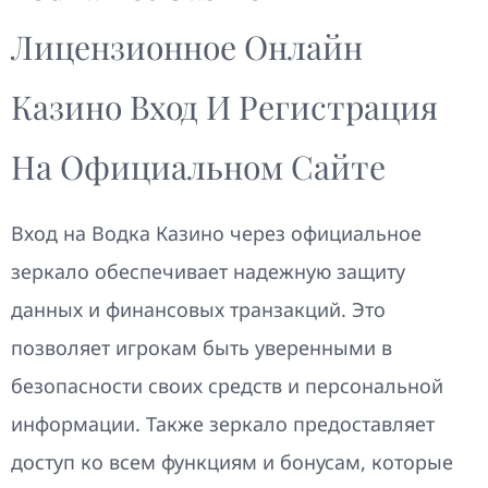
Лицензионное Онлайн
Казино Вход И Регистрация
На Официальном Сайте
Вход на Водка Казино через официальное
зеркало обеспечивает надежную защиту
данных и финансовых транзакций. Это
позволяет игрокам быть уверенными в
безопасности своих средств и персональной
информации. Также зеркало предоставляет
доступ ко всем функциям и бонусам, которые