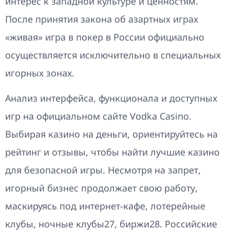
интерес к западной культуре и ценностям.
После принятия закона об азартных играх
«живая» игра в покер в России официально
осуществляется исключительно в специальных
игорных зонах.
Анализ интерфейса, функционала и доступных
игр на официальном сайте Vodka Casino.
Выбирая казино на деньги, ориентируйтесь на
рейтинг и отзывы, чтобы найти лучшие казино
для безопасной игры. Несмотря на запрет,
игорный бизнес продолжает свою работу,
маскируясь под интернет-кафе, лотерейные
клубы, ночные клубы27, биржи28. Российские