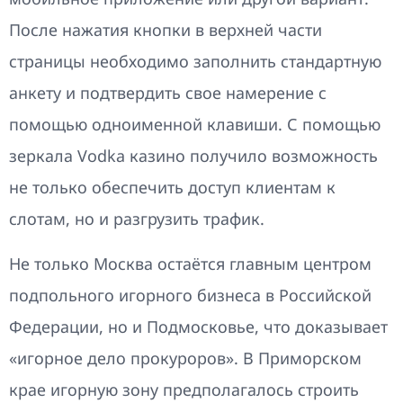
После нажатия кнопки в верхней части
страницы необходимо заполнить стандартную
анкету и подтвердить свое намерение с
помощью одноименной клавиши. С помощью
зеркала Vodka казино получило возможность
не только обеспечить доступ клиентам к
слотам, но и разгрузить трафик.
Не только Москва остаётся главным центром
подпольного игорного бизнеса в Российской
Федерации, но и Подмосковье, что доказывает
«игорное дело прокуроров». В Приморском
крае игорную зону предполагалось строить