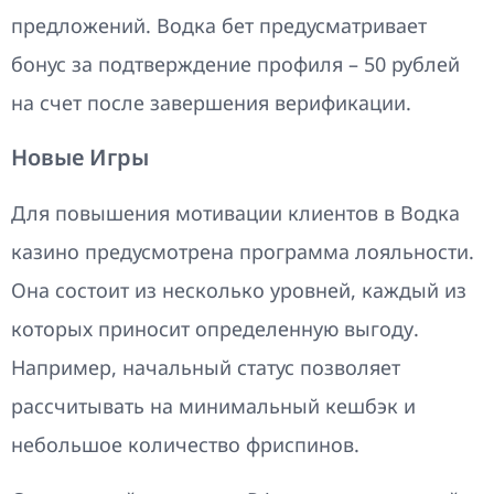
предложений. Водка бет предусматривает
бонус за подтверждение профиля – 50 рублей
на счет после завершения верификации.
Новые Игры
Для повышения мотивации клиентов в Водка
казино предусмотрена программа лояльности.
Она состоит из несколько уровней, каждый из
которых приносит определенную выгоду.
Например, начальный статус позволяет
рассчитывать на минимальный кешбэк и
небольшое количество фриспинов.