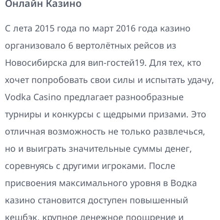
Онлайн Казино
С лета 2015 года по март 2016 года казино
организовало 6 вертолётных рейсов из
Новосибирска для вип-гостей19. Для тех, кто
хочет попробовать свои силы и испытать удачу,
Vodka Casino предлагает разнообразные
турниры и конкурсы с щедрыми призами. Это
отличная возможность не только развлечься,
но и выиграть значительные суммы денег,
соревнуясь с другими игроками. После
присвоения максимального уровня в Водка
казино становится доступен повышенный
кешбэк, крупное денежное поощрение и