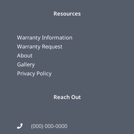
Resources
Warranty Information
Warranty Request
About
Gallery
Privacy Policy
Reach Out
(000) 000-0000