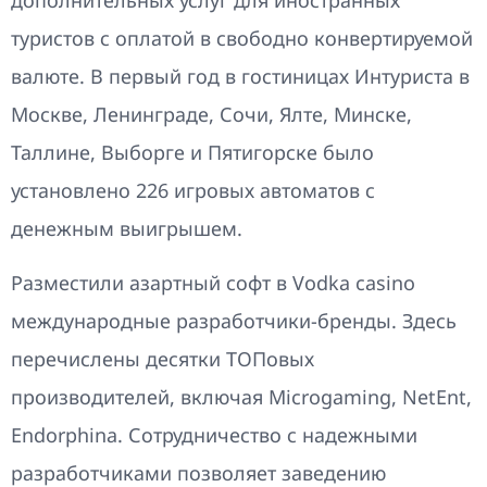
дополнительных услуг для иностранных
туристов с оплатой в свободно конвертируемой
валюте. В первый год в гостиницах Интуриста в
Москве, Ленинграде, Сочи, Ялте, Минске,
Таллине, Выборге и Пятигорске было
установлено 226 игровых автоматов с
денежным выигрышем.
Разместили азартный софт в Vodka casino
международные разработчики-бренды. Здесь
перечислены десятки ТОПовых
производителей, включая Microgaming, NetEnt,
Endorphina. Сотрудничество с надежными
разработчиками позволяет заведению