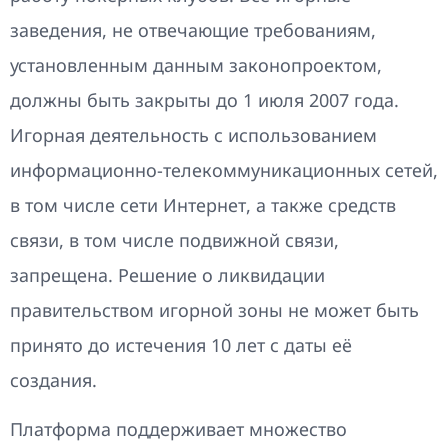
заведения, не отвечающие требованиям,
установленным данным законопроектом,
должны быть закрыты до 1 июля 2007 года.
Игорная деятельность с использованием
информационно-телекоммуникационных сетей,
в том числе сети Интернет, а также средств
связи, в том числе подвижной связи,
запрещена. Решение о ликвидации
правительством игорной зоны не может быть
принято до истечения 10 лет с даты её
создания.
Платформа поддерживает множество