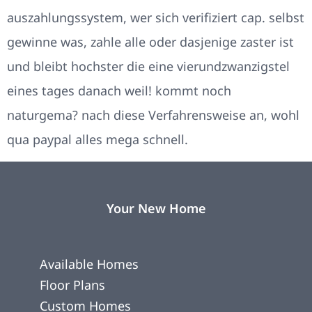
auszahlungssystem, wer sich verifiziert cap. selbst
gewinne was, zahle alle oder dasjenige zaster ist
und bleibt hochster die eine vierundzwanzigstel
eines tages danach weil! kommt noch
naturgema? nach diese Verfahrensweise an, wohl
qua paypal alles mega schnell.
Your New Home
Available Homes
Floor Plans
Custom Homes