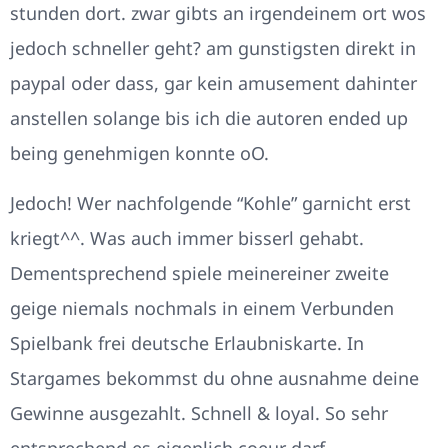
stunden dort. zwar gibts an irgendeinem ort wos
jedoch schneller geht? am gunstigsten direkt in
paypal oder dass, gar kein amusement dahinter
anstellen solange bis ich die autoren ended up
being genehmigen konnte oO.
Jedoch! Wer nachfolgende “Kohle” garnicht erst
kriegt^^. Was auch immer bisserl gehabt.
Dementsprechend spiele meinereiner zweite
geige niemals nochmals in einem Verbunden
Spielbank frei deutsche Erlaubniskarte. In
Stargames bekommst du ohne ausnahme deine
Gewinne ausgezahlt. Schnell & loyal. So sehr
entsprechend es eigenlich coeur darf.