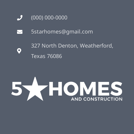
(000) 000-0000
5starhomes@gmail.com
327 North Denton, Weatherford,
Texas 76086