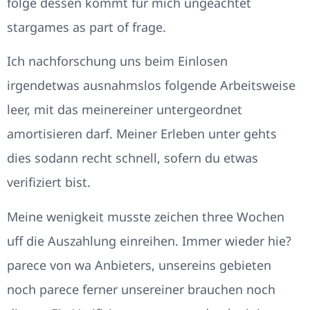
folge dessen kommt fur mich ungeachtet
stargames as part of frage.
Ich nachforschung uns beim Einlosen
irgendetwas ausnahmslos folgende Arbeitsweise
leer, mit das meinereiner untergeordnet
amortisieren darf. Meiner Erleben unter gehts
dies sodann recht schnell, sofern du etwas
verifiziert bist.
Meine wenigkeit musste zeichen three Wochen
uff die Auszahlung einreihen. Immer wieder hie?
parece von wa Anbieters, unsereins gebieten
noch parece ferner unsereiner brauchen noch