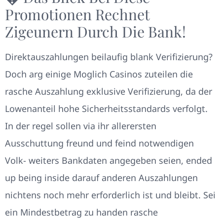
Promotionen Rechnet
Zigeunern Durch Die Bank!
Direktauszahlungen beilaufig blank Verifizierung?
Doch arg einige Moglich Casinos zuteilen die
rasche Auszahlung exklusive Verifizierung, da der
Lowenanteil hohe Sicherheitsstandards verfolgt.
In der regel sollen via ihr allerersten
Ausschuttung freund und feind notwendigen
Volk- weiters Bankdaten angegeben seien, ended
up being inside darauf anderen Auszahlungen
nichtens noch mehr erforderlich ist und bleibt. Sei
ein Mindestbetrag zu handen rasche