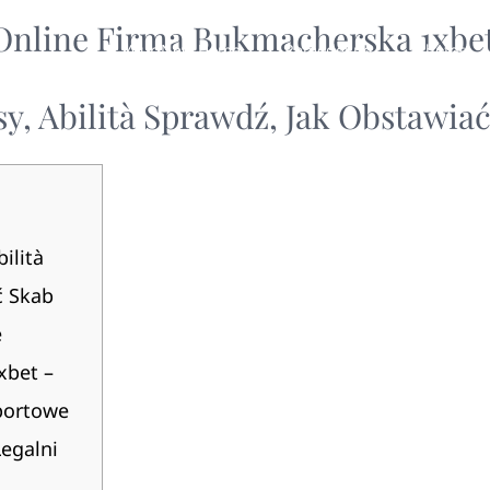
Online Firma Bukmacherska 1xbe
Your New Home
Remodeling
Photos
y, Abilità Sprawdź, Jak Obstawiać
ilità
ć Skab
e
xbet –
portowe
egalni