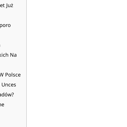
et Już
Sporo
m
ich Na
W Polsce
i Unces
ładów?
ne