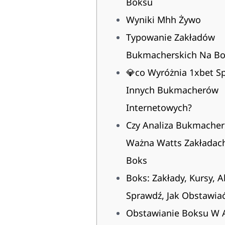
Boksu
Wyniki Mhh Żywo
Typowanie Zakładów
Bukmacherskich Na B
💎co Wyróżnia 1xbet S
Innych Bukmacherów
Internetowych?
Czy Analiza Bukmacher
Ważna Watts Zakładac
Boks
Boks: Zakłady, Kursy, Ab
Sprawdź, Jak Obstawia
Obstawianie Boksu W 