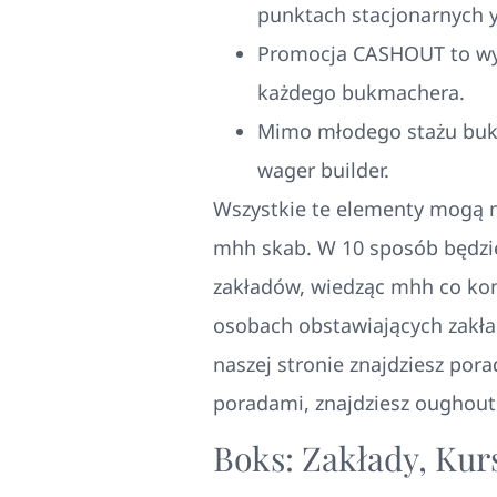
punktach stacjonarnych y
Promocja CASHOUT to wy
każdego bukmachera.
Mimo młodego stażu bukm
wager builder.
Wszystkie te elementy mogą m
mhh skab. W 10 sposób będzies
zakładów, wiedząc mhh co kon
osobach obstawiających zakła
naszej stronie znajdziesz por
poradami, znajdziesz oughout
Boks: Zakłady, Kur