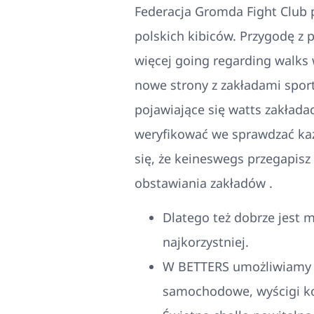
Federacja Gromda Fight Club 
polskich kibiców. Przygodę z 
więcej going regarding walks
nowe strony z zakładami sport
pojawiające się watts zakład
weryfikować we sprawdzać każ
się, że keineswegs przegapis
obstawiania zakładów .
Dlatego też dobrze jest 
najkorzystniej.
W BETTERS umożliwiamy za
samochodowe, wyścigi ko