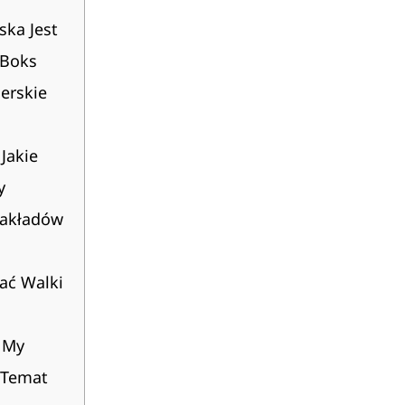
ska Jest
 Boks
erskie
Jakie
y
Zakładów
ać Walki
 My
 Temat