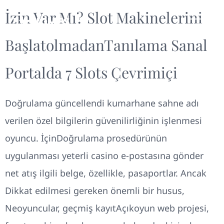
İzin Var Mı? Slot Makinelerini
BaşlatolmadanTanılama Sanal
Portalda 7 Slots Çevrimiçi
Doğrulama güncellendi kumarhane sahne adı
verilen özel bilgilerin güvenilirliğinin işlenmesi
oyuncu. İçinDoğrulama prosedürünün
uygulanması yeterli casino e-postasına gönder
net atış ilgili belge, özellikle, pasaportlar. Ancak
Dikkat edilmesi gereken önemli bir husus,
Neoyuncular, geçmiş kayıtAçıkoyun web projesi,