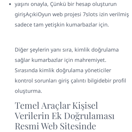
yaşını onayla, Çünkü bir hesap oluşturun
girişAçıkiOyun web projesi 7slots izin verilmiş
sadece tam yetişkin kumarbazlar için.
Diğer şeylerin yanı sıra, kimlik doğrulama
sağlar kumarbazlar için mahremiyet.
Sırasında kimlik doğrulama yöneticiler
kontrol sorunları giriş çalıntı bilgidebir profil
oluşturma.
Temel Araçlar Kişisel
Verilerin Ek Doğrulaması
Resmi Web Sitesinde