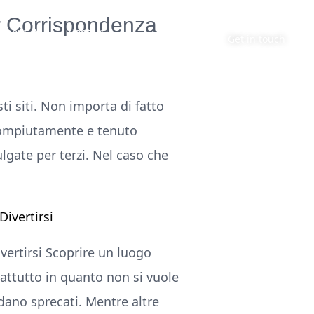
r Corrispondenza
About
Contact
Get in touch
ti siti. Non importa di fatto
, compiutamente e tenuto
lgate per terzi. Nel caso che
ivertirsi
vertirsi Scoprire un luogo
prattutto in quanto non si vuole
dano sprecati. Mentre altre