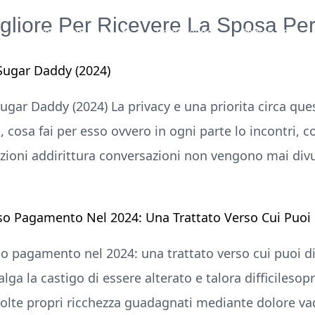
gliore Per Ricevere La Sposa Pe
Your New Home
Remodeling
Photos
 Sugar Daddy (2024)
ugar Daddy (2024) La privacy e una priorita circa ques
o, cosa fai per esso ovvero in ogni parte lo incontri
zioni addirittura conversazioni non vengono mai divu
rso Pagamento Nel 2024: Una Trattato Verso Cui Puoi D
rso pagamento nel 2024: una trattato verso cui puoi di
lga la castigo di essere alterato e talora difficileso
 volte propri ricchezza guadagnati mediante dolore va