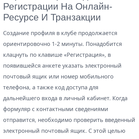
Регистрации На Онлайн-
Ресурсе И Транзакции
Создание профиля в клубе продолжается
ориентировочно 1-2 минуты. Понадобится
клацнуть по клавише «Регистрация», в
появившейся анкете указать электронный
почтовый ящик или номер мобильного
телефона, а также код доступа для
дальнейшего входа в личный кабинет. Когда
формуляр с контактными сведениями
отправится, необходимо проверить введенный
электронный почтовый ящик. С этой целью