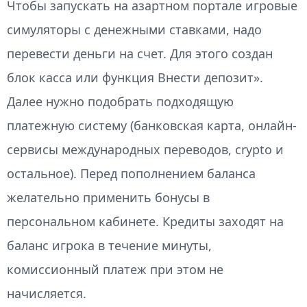
Чтобы запускать на азартном портале игровые
симуляторы с денежными ставками, надо
перевести деньги на счет. Для этого создан
блок касса или функция Внести депозит».
Далее нужно подобрать подходящую
платежную систему (банковская карта, онлайн-
сервисы международных переводов, crypto и
остальное). Перед пополнением баланса
желательно применить бонусы в
персональном кабинете. Кредиты заходят на
баланс игрока в течение минуты,
комиссионный платеж при этом не
начисляется.