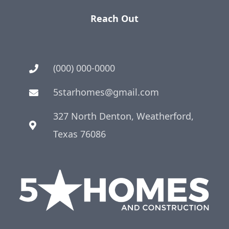
Reach Out
(000) 000-0000
5starhomes@gmail.com
327 North Denton, Weatherford,
Texas 76086